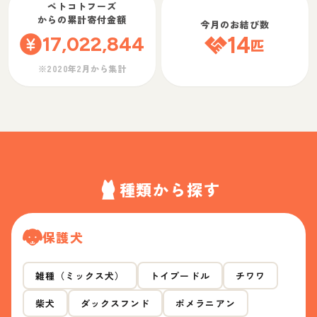
ペトコトフーズ
からの累計寄付金額
今月のお結び数
17,022,844
14
匹
※2020年2月から集計
種類から探す
保護犬
雑種（ミックス犬）
トイプードル
チワワ
柴犬
ダックスフンド
ポメラニアン