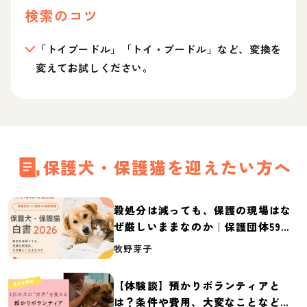
検索のコツ
「トイプードル」「トイ・プードル」など、変換を
変えてお試しください。
保護犬・保護猫を迎えたい方へ
殺処分は減っても、保護の現場はな
ぜ厳しいままなのか｜保護団体59団
体の実態調査【保護犬・保護猫白書
牧野芽子
2026】
【体験談】預かりボランティアと
は？条件や費用、大変なことなど紹