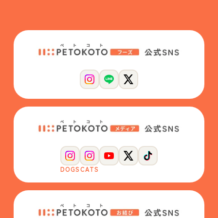
DOGS
CATS