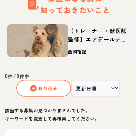
知っておきたいこと
【トレーナー・獣医師
監修】エアデールテリ
アってどんな犬？性
西岡裕記
格・特徴・育て方・迎
え方
0
/
0
件
件中
絞り込み
該当する募集が見つかりませんでした。
キーワードを変更して再検索してください。