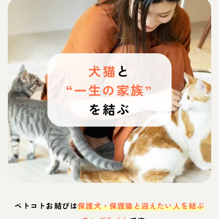
犬猫
と
“一生の家族”
を結ぶ
ペトコトお結びは
保護犬・保護猫と迎えたい人を結ぶ