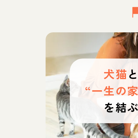
犬猫
“一生の家
を結