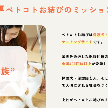
ペトコトお結びの
ミッショ
ペトコトお結びは
保護犬
マッチングサイト
です。
と
審査を通過した保護団体
全国300団体以上
が登録し
族”
保護犬・保護猫と人、そ
ぶ
で大切にされる社会をつ
それがペトコトお結びの