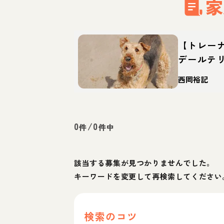
家
【トレー
デールテ
格・特徴
西岡裕記
0
/
0
件
件中
該当する募集が見つかりませんでした。
キーワードを変更して再検索してください
検索のコツ