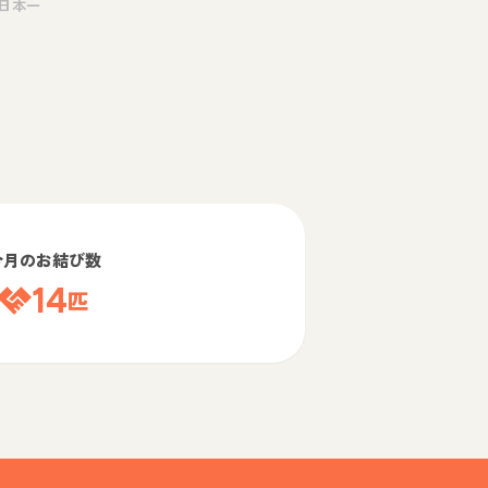
日本一
今月のお結び数
14
匹