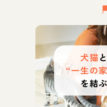
犬猫
“一生の家
を結