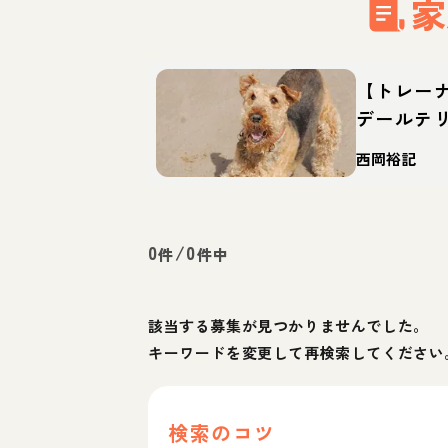
家
【トレー
デールテ
格・特徴
西岡裕記
0
/
0
件
件中
該当する募集が見つかりませんでした。
キーワードを変更して再検索してください
検索のコツ