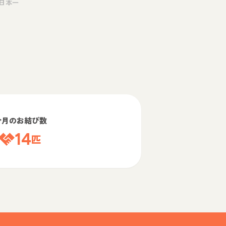
日本一
今月のお結び数
14
匹