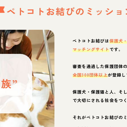
ペトコトお結びの
ミッショ
ペトコトお結びは
保護犬
マッチングサイト
です。
と
審査を通過した保護団体
全国300団体以上
が登録し
族”
保護犬・保護猫と人、そ
ぶ
で大切にされる社会をつ
それがペトコトお結びの