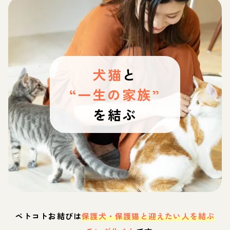
犬猫
と
“一生の家族”
を結ぶ
ペトコトお結びは
保護犬・保護猫と迎えたい人を結ぶ