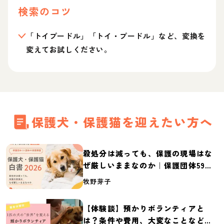
検索のコツ
「トイプードル」「トイ・プードル」など、変換を
変えてお試しください。
保護犬・保護猫を迎えたい方へ
殺処分は減っても、保護の現場はな
ぜ厳しいままなのか｜保護団体59団
体の実態調査【保護犬・保護猫白書
牧野芽子
2026】
【体験談】預かりボランティアと
は？条件や費用、大変なことなど紹