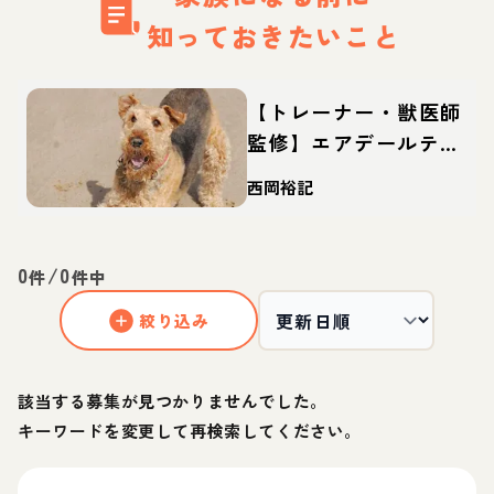
知っておきたいこと
【トレーナー・獣医師
監修】エアデールテリ
アってどんな犬？性
西岡裕記
格・特徴・育て方・迎
え方
0
/
0
件
件中
絞り込み
該当する募集が見つかりませんでした。
キーワードを変更して再検索してください。