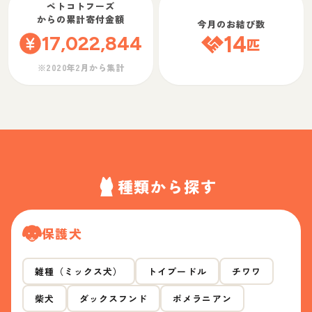
ペトコトフーズ
からの累計寄付金額
今月のお結び数
17,022,844
14
匹
※2020年2月から集計
種類から探す
保護犬
雑種（ミックス犬）
トイプードル
チワワ
柴犬
ダックスフンド
ポメラニアン