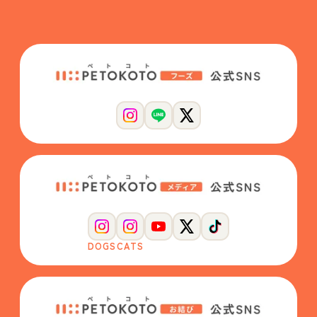
DOGS
CATS