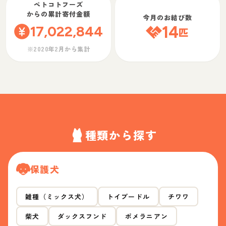
ペトコトフーズ
からの累計寄付金額
今月のお結び数
17,022,844
14
匹
※2020年2月から集計
種類から探す
保護犬
雑種（ミックス犬）
トイプードル
チワワ
柴犬
ダックスフンド
ポメラニアン