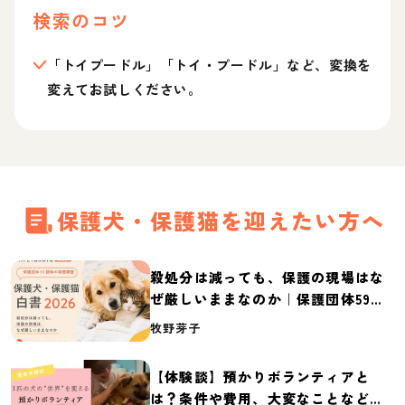
検索のコツ
「トイプードル」「トイ・プードル」など、変換を
変えてお試しください。
保護犬・保護猫を迎えたい方へ
殺処分は減っても、保護の現場はな
ぜ厳しいままなのか｜保護団体59団
体の実態調査【保護犬・保護猫白書
牧野芽子
2026】
【体験談】預かりボランティアと
は？条件や費用、大変なことなど紹