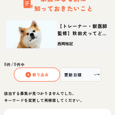
知っておきたいこと
【トレーナー・獣医師
監修】秋田犬ってどん
な犬？性格・特徴・育
西岡裕記
て方・迎え方
0
/
0
件
件中
絞り込み
該当する募集が見つかりませんでした。
キーワードを変更して再検索してください。