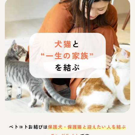
犬猫
と
“一生の家族”
を結ぶ
ペトコトお結びは
保護犬・保護猫と迎えたい人を結ぶ