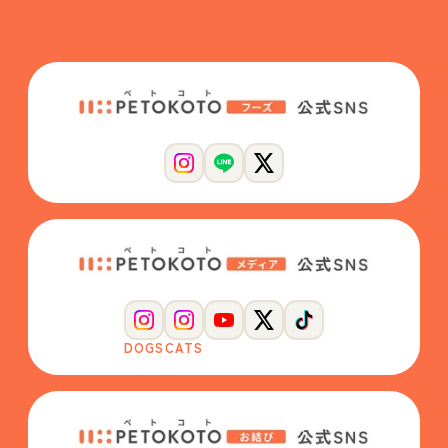
DOGS
CATS