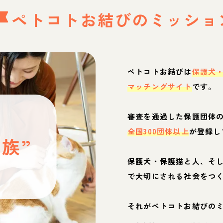
ペトコトお結びの
ミッショ
ペトコトお結びは
保護犬
マッチングサイト
です。
と
審査を通過した保護団体
全国300団体以上
が登録し
族”
保護犬・保護猫と人、そ
ぶ
で大切にされる社会をつ
それがペトコトお結びの