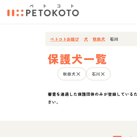
ペトコトお結び
/
犬
/
秋田犬
/
石川
保護犬一覧
秋田犬
石川
審査を通過した保護団体のみが登録している
さい。