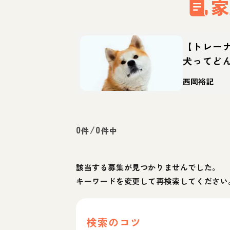
家
【トレー
犬ってど
て方・迎
西岡裕記
0
/
0
件
件中
該当する募集が見つかりませんでした。
キーワードを変更して再検索してください
検索のコツ