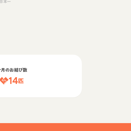
日本一
今月のお結び数
14
匹