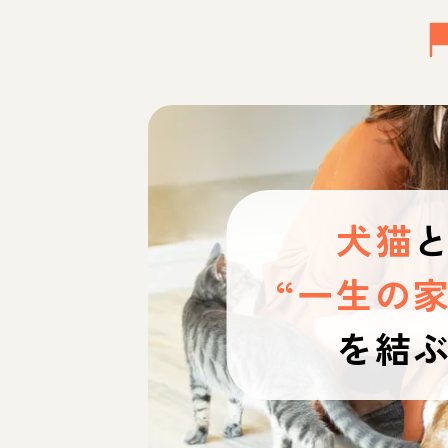
犬猫
“一生の家
を結