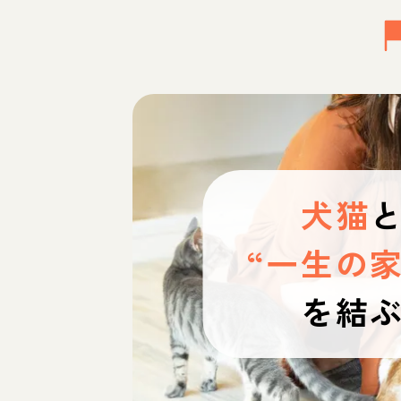
犬猫
“一生の家
を結