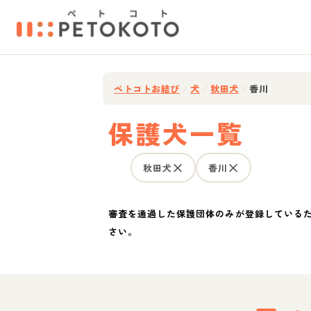
ペトコトお結び
/
犬
/
秋田犬
/
香川
保護犬一覧
秋田犬
香川
審査を通過した保護団体のみが登録している
さい。