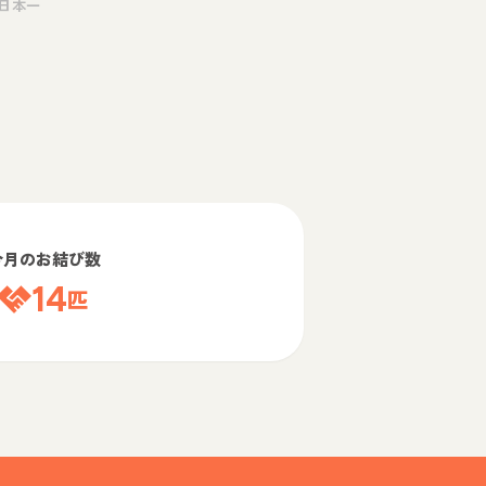
日本一
今月のお結び数
14
匹