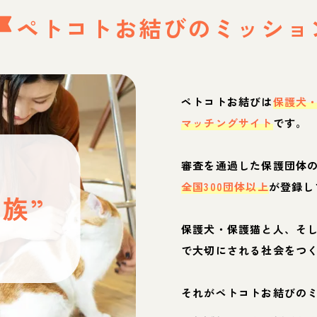
ペトコトお結びの
ミッショ
ペトコトお結びは
保護犬
マッチングサイト
です。
と
審査を通過した保護団体
全国300団体以上
が登録し
族”
保護犬・保護猫と人、そ
ぶ
で大切にされる社会をつ
それがペトコトお結びの