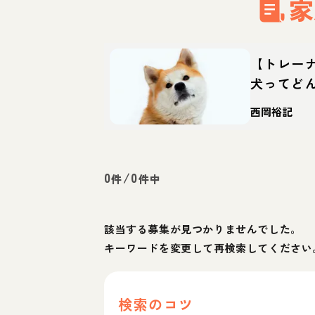
家
【トレー
犬ってど
て方・迎
西岡裕記
0
/
0
件
件中
該当する募集が見つかりませんでした。
キーワードを変更して再検索してください
検索のコツ