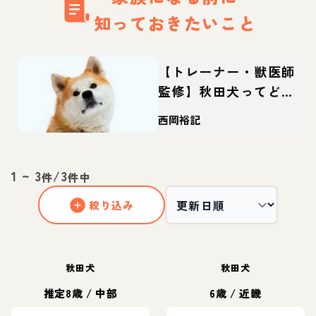
知っておきたいこと
【トレーナー・獣医師
監修】秋田犬ってどん
な犬？性格・特徴・育
西岡裕記
て方・迎え方
1
~
3
/
3
件
件中
絞り込み
秋田犬
秋田犬
推定8歳
/
中部
6歳
/
近畿