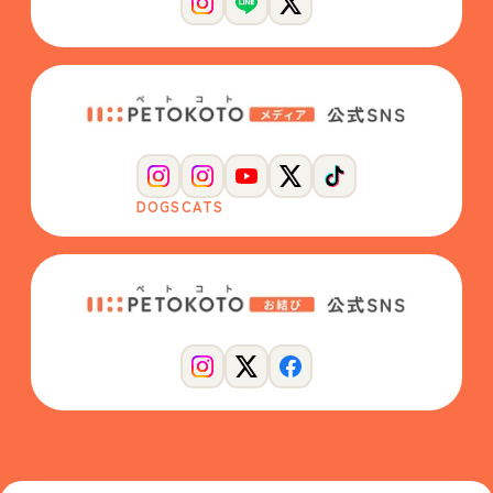
DOGS
CATS