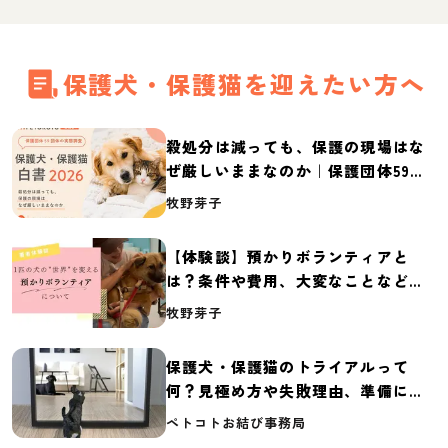
保護犬・保護猫を迎えたい方へ
殺処分は減っても、保護の現場はな
ぜ厳しいままなのか｜保護団体59団
体の実態調査【保護犬・保護猫白書
牧野芽子
2026】
【体験談】預かりボランティアと
は？条件や費用、大変なことなど紹
介
牧野芽子
保護犬・保護猫のトライアルって
何？見極め方や失敗理由、準備に必
要なものを紹介
ペトコトお結び事務局