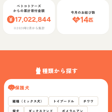
ペトコトフーズ
からの累計寄付金額
今月のお結び数
17,022,844
14
匹
※2020年2月から集計
種類から探す
保護犬
雑種（ミックス犬）
トイプードル
チワワ
柴犬
ダックスフンド
ポメラニアン