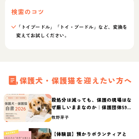
検索のコツ
「トイプードル」「トイ・プードル」など、変換を
変えてお試しください。
保護犬・保護猫を迎えたい方へ
殺処分は減っても、保護の現場はな
ぜ厳しいままなのか｜保護団体59団
体の実態調査【保護犬・保護猫白書
牧野芽子
2026】
【体験談】預かりボランティアと