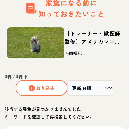
家族になる前に
知っておきたいこと
【トレーナー・獣医師
監修】アメリカンコッ
カースパニエルってど
西岡裕記
んな犬？性格・特徴・
育て方・迎え方
0
/
0
件
件中
絞り込み
該当する募集が見つかりませんでした。
キーワードを変更して再検索してください。