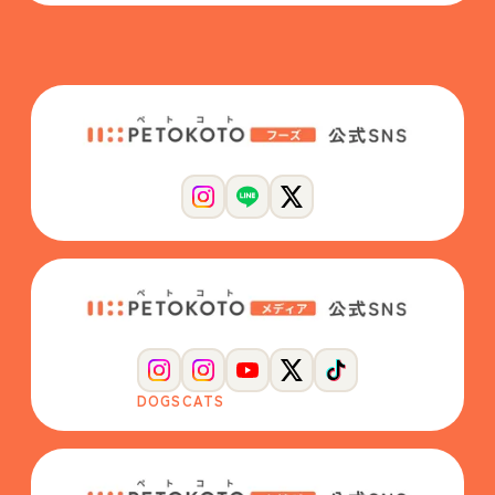
DOGS
CATS