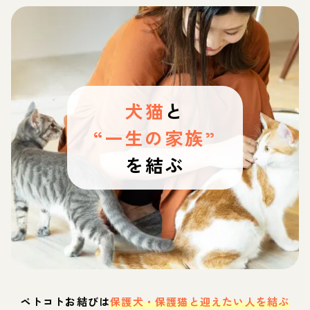
犬猫
と
“一生の家族”
を結ぶ
ペトコトお結びは
保護犬・保護猫と迎えたい人を結ぶ