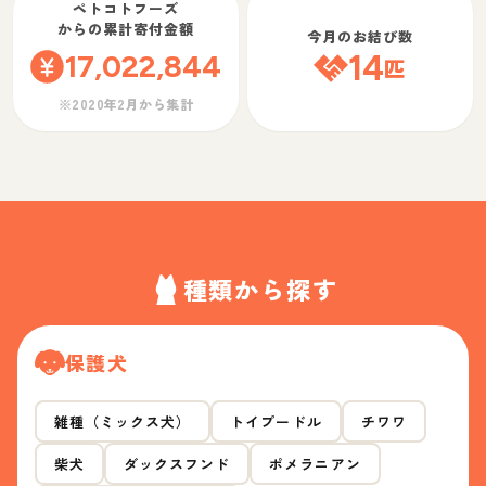
ペトコトフーズ
からの累計寄付金額
今月のお結び数
17,022,844
14
匹
※2020年2月から集計
種類から探す
保護犬
雑種（ミックス犬）
トイプードル
チワワ
柴犬
ダックスフンド
ポメラニアン