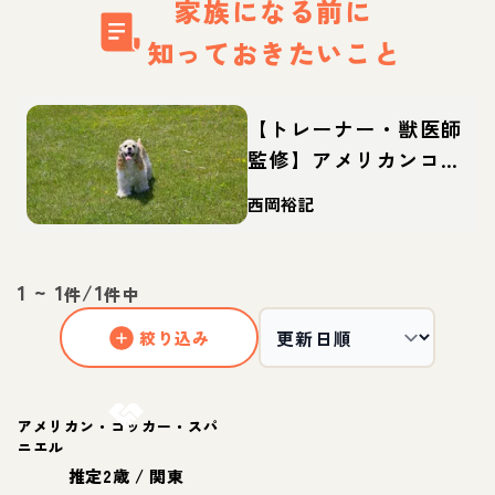
家族になる前に
知っておきたいこと
【トレーナー・獣医師
監修】アメリカンコッ
カースパニエルってど
西岡裕記
んな犬？性格・特徴・
育て方・迎え方
1
~
1
/
1
件
件中
絞り込み
お結び決定
アメリカン・コッカー・スパ
ニエル
推定2歳
/
関東