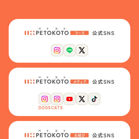
DOGS
CATS