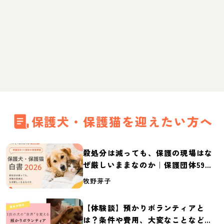
保護犬・保護猫を迎えたい方へ
殺処分は減っても、保護の現場はな
ぜ厳しいままなのか｜保護団体59団
体の実態調査【保護犬・保護猫白書
牧野芽子
2026】
【体験談】預かりボランティアと
は？条件や費用、大変なことなど紹