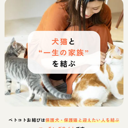
犬猫
と
“一生の家族”
を結ぶ
ペトコトお結びは
保護犬・保護猫と迎えたい人を結ぶ