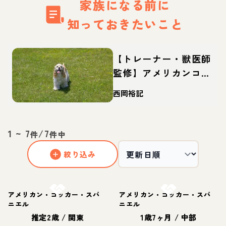
家族になる前に
知っておきたいこと
【トレーナー・獣医師
監修】アメリカンコッ
カースパニエルってど
西岡裕記
んな犬？性格・特徴・
育て方・迎え方
1
~
7
/
7
件
件中
絞り込み
お結び決定
お結び決定
アメリカン・コッカー・スパ
アメリカン・コッカー・スパ
ニエル
ニエル
推定2歳
/
関東
1歳7ヶ月
/
中部