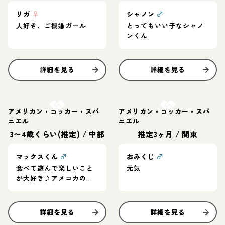
リガ
♀
シャノン
♂
人好き、ご機嫌ガール
とってもいい子なシャノ
ンくん
詳細を見る
詳細を見る
お結び決定
お結び決定
アメリカン・コッカー・スパ
アメリカン・コッカー・スパ
ニエル
ニエル
3〜4歳くらい(推定)
/
中部
推定3ヶ月
/
関東
マックスくん
♂
おみくじ
♂
食べて遊んで楽しいこと
元気
が大好き♪アメコカの男
の子♡
詳細を見る
詳細を見る