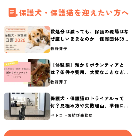
保護犬・保護猫を迎えたい方へ
殺処分は減っても、保護の現場はな
ぜ厳しいままなのか｜保護団体59団
体の実態調査【保護犬・保護猫白書
牧野芽子
2026】
【体験談】預かりボランティアと
は？条件や費用、大変なことなど紹
介
牧野芽子
保護犬・保護猫のトライアルって
何？見極め方や失敗理由、準備に必
要なものを紹介
ペトコトお結び事務局