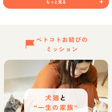
もっと見る
ペトコトお結びの
ミッション
犬猫
と
“一生の家族”