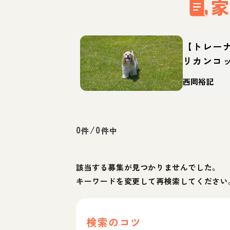
家
【トレー
リカンコ
んな犬？
西岡裕記
え方
0
/
0
件
件中
該当する募集が見つかりませんでした。
キーワードを変更して再検索してください
検索のコツ