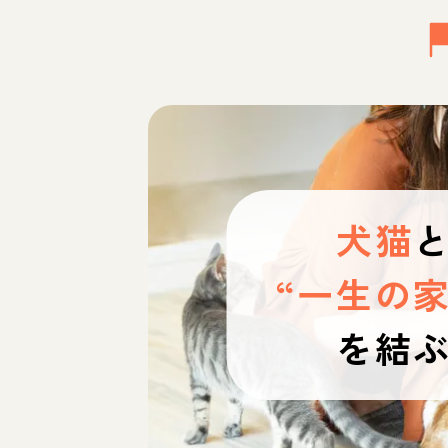
犬猫
“一生の家
を結