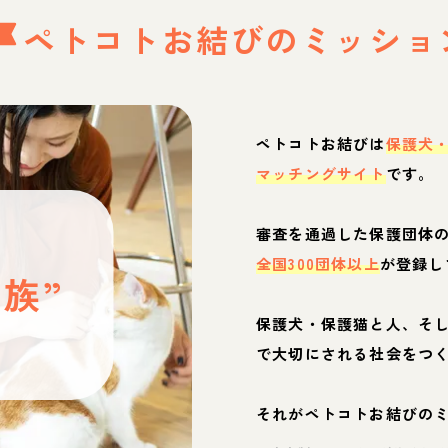
ペトコトお結びの
ミッショ
ペトコトお結びは
保護犬
マッチングサイト
です。
と
審査を通過した保護団体
全国300団体以上
が登録し
族”
保護犬・保護猫と人、そ
ぶ
で大切にされる社会をつ
それがペトコトお結びの