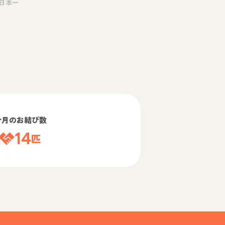
日本一
今月のお結び数
14
匹