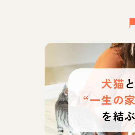
犬猫
“一生の家
を結