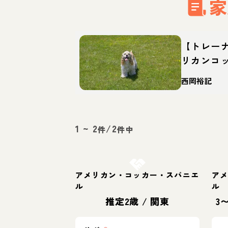
家
【トレー
リカンコ
んな犬？
西岡裕記
え方
1
~
2
/
2
件
件中
お結び決定
アメリカン・コッカー・スパニエ
ア
ル
ル
推定2歳
/
関東
3