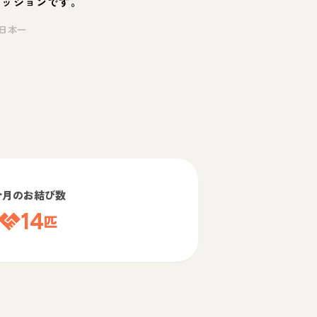
ミッションです。
日本一
今月のお結び数
14
匹