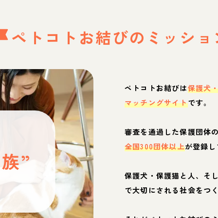
ペトコトお結びの
ミッショ
ペトコトお結びは
保護犬
マッチングサイト
です。
と
審査を通過した保護団体
全国300団体以上
が登録し
族”
保護犬・保護猫と人、そ
ぶ
で大切にされる社会をつ