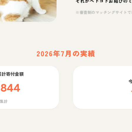
それがペトコトお結びの
※審査制のマッチングサイトで
2026年7月の実績
累計寄付金額
,844
ら集計