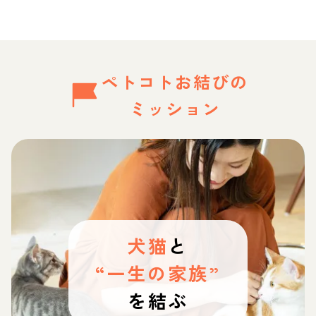
ペトコトお結びの
ミッション
犬猫
と
“一生の家族”
を結ぶ