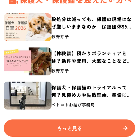
殺処分は減っても、保護の現場はな
ぜ厳しいままなのか｜保護団体59団
体の実態調査【保護犬・保護猫白書
牧野芽子
2026】
【体験談】預かりボランティアと
は？条件や費用、大変なことなど紹
介
牧野芽子
保護犬・保護猫のトライアルって
何？見極め方や失敗理由、準備に必
要なものを紹介
ペトコトお結び事務局
もっと見る