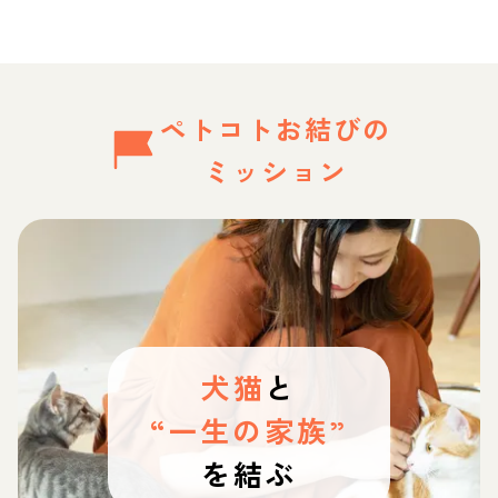
ペトコトお結びの
ミッション
犬猫
と
“一生の家族”
を結ぶ