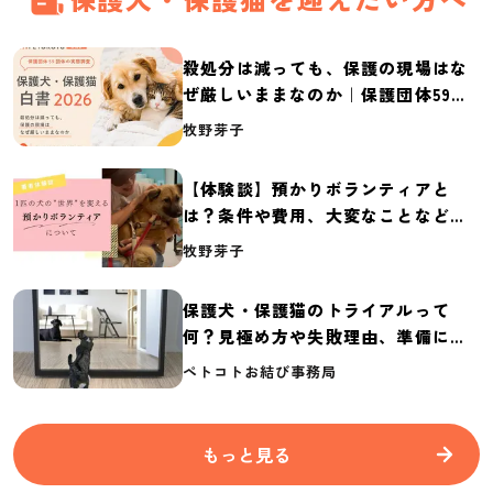
殺処分は減っても、保護の現場はな
ぜ厳しいままなのか｜保護団体59団
体の実態調査【保護犬・保護猫白書
牧野芽子
2026】
【体験談】預かりボランティアと
は？条件や費用、大変なことなど紹
介
牧野芽子
保護犬・保護猫のトライアルって
何？見極め方や失敗理由、準備に必
要なものを紹介
ペトコトお結び事務局
もっと見る