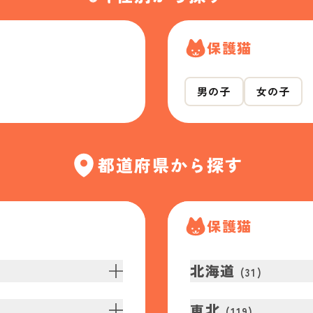
保護猫
男の子
女の子
都道府県から探す
保護猫
北海道
(
31
)
東北
(
119
)