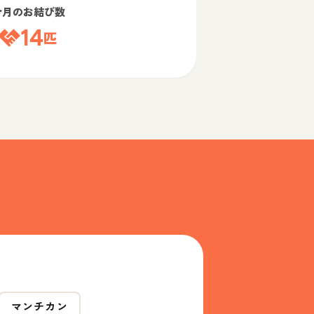
今月のお結び数
14
匹
マンチカン