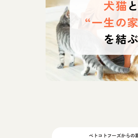
犬猫
“一生の家
を結
ペトコトフーズ
からの