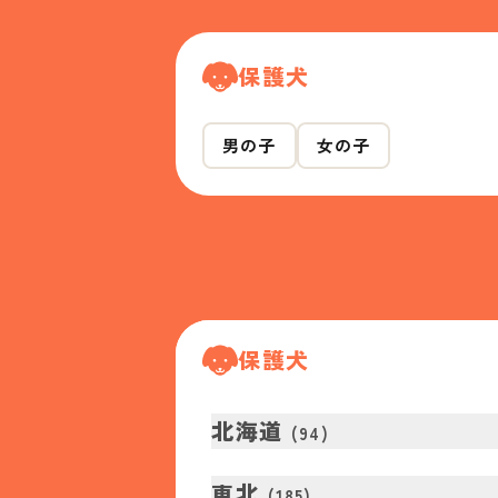
保護犬
男の子
女の子
保護犬
北海道
(
94
)
東北
(
185
)