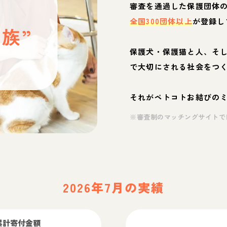
と
審査を通過した保護団体
全国300団体以上
が登録し
族”
保護犬・保護猫と人、そ
ぶ
で大切にされる社会をつ
それがペトコトお結びの
※審査制のマッチングサイトで
2026年7月の実績
累計寄付金額