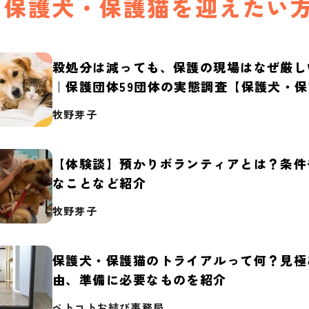
保護犬・保護猫を迎えたい
殺処分は減っても、保護の現場はなぜ厳し
｜保護団体59団体の実態調査【保護犬・
2026】
牧野芽子
【体験談】預かりボランティアとは？条件
なことなど紹介
牧野芽子
保護犬・保護猫のトライアルって何？見極
由、準備に必要なものを紹介
ペトコトお結び事務局