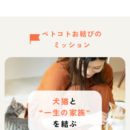
ペトコトお結びの
ミッション
犬猫
と
“一生の家族”
を結ぶ