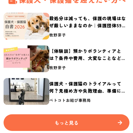
殺処分は減っても、保護の現場はな
ぜ厳しいままなのか｜保護団体59団
体の実態調査【保護犬・保護猫白書
牧野芽子
2026】
【体験談】預かりボランティアと
は？条件や費用、大変なことなど紹
介
牧野芽子
保護犬・保護猫のトライアルって
何？見極め方や失敗理由、準備に必
要なものを紹介
ペトコトお結び事務局
もっと見る