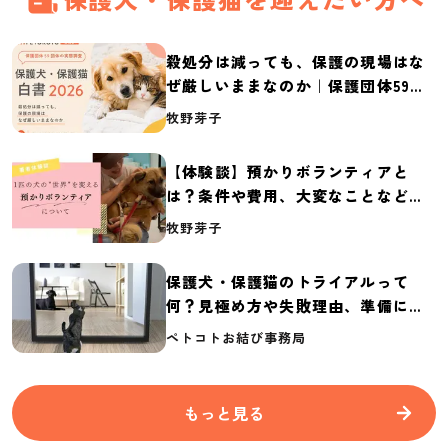
殺処分は減っても、保護の現場はな
ぜ厳しいままなのか｜保護団体59団
体の実態調査【保護犬・保護猫白書
牧野芽子
2026】
【体験談】預かりボランティアと
は？条件や費用、大変なことなど紹
介
牧野芽子
保護犬・保護猫のトライアルって
何？見極め方や失敗理由、準備に必
要なものを紹介
ペトコトお結び事務局
もっと見る