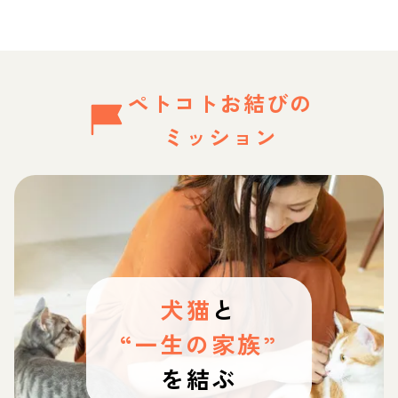
ペトコトお結びの
ミッション
犬猫
と
“一生の家族”
を結ぶ