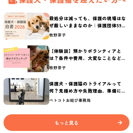
殺処分は減っても、保護の現場はな
ぜ厳しいままなのか｜保護団体59団
体の実態調査【保護犬・保護猫白書
牧野芽子
2026】
【体験談】預かりボランティアと
は？条件や費用、大変なことなど紹
介
牧野芽子
保護犬・保護猫のトライアルって
何？見極め方や失敗理由、準備に必
要なものを紹介
ペトコトお結び事務局
もっと見る