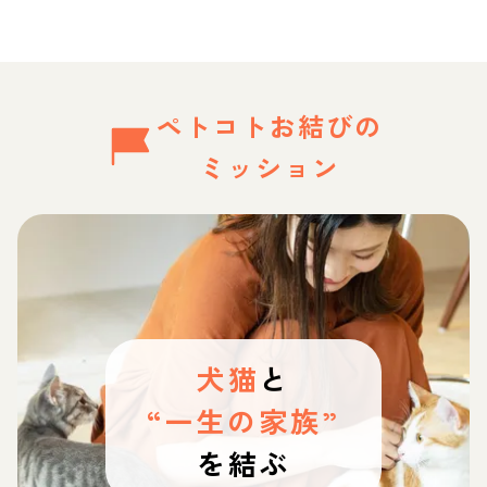
ペトコトお結びの
ミッション
犬猫
と
“一生の家族”
を結ぶ