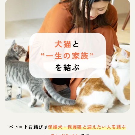
犬猫
と
“一生の家族”
を結ぶ
ペトコトお結びは
保護犬・保護猫と迎えたい人を結ぶ