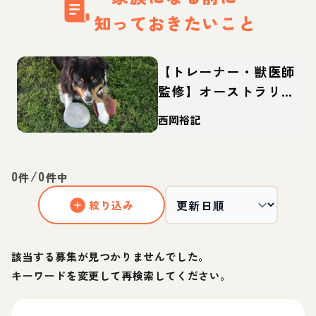
知っておきたいこと
【トレーナー・獣医師
監修】オーストラリア
ンシェパードってどん
西岡裕記
な犬？性格・特徴・育
て方・迎え方
0
/
0
件
件中
絞り込み
該当する募集が見つかりませんでした。
キーワードを変更して再検索してください。