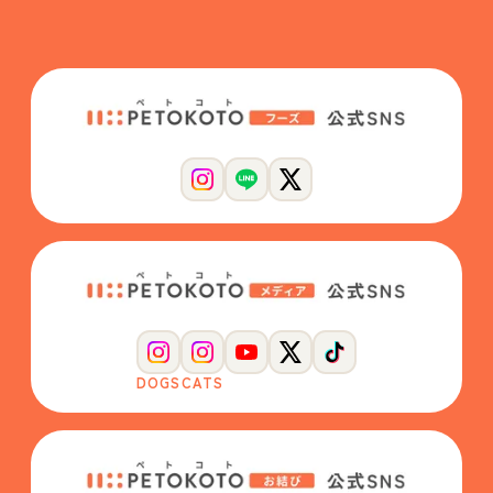
DOGS
CATS