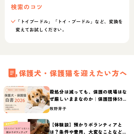
検索のコツ
「トイプードル」「トイ・プードル」など、変換を
変えてお試しください。
保護犬・保護猫を迎えたい方へ
殺処分は減っても、保護の現場はな
ぜ厳しいままなのか｜保護団体59団
体の実態調査【保護犬・保護猫白書
牧野芽子
2026】
【体験談】預かりボランティアと
は？条件や費用、大変なことなど紹