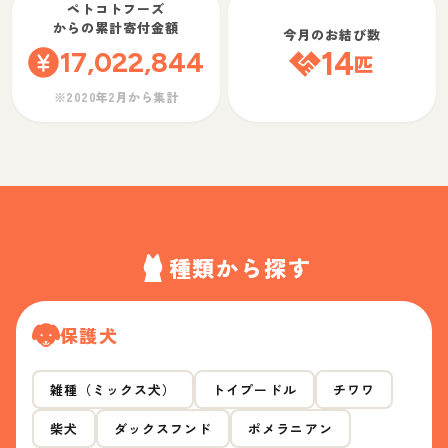
ペトコトフーズ
からの累計寄付金額
今月のお結び数
17,022,844
14
匹
※2020年2月から集計
種類から探す
保護犬
雑種（ミックス犬）
トイプードル
チワワ
柴犬
ダックスフンド
ポメラニアン