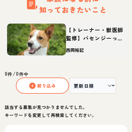
知っておきたいこと
【トレーナー・獣医師
監修】バセンジーって
どんな犬？性格・特
西岡裕記
徴・育て方・迎え方
0
/
0
件
件中
絞り込み
該当する募集が見つかりませんでした。
キーワードを変更して再検索してください。