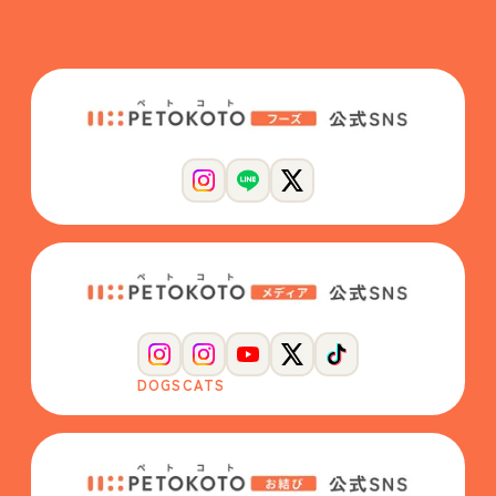
DOGS
CATS