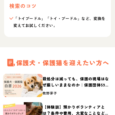
検索のコツ
「トイプードル」「トイ・プードル」など、変換を
変えてお試しください。
保護犬・保護猫を迎えたい方へ
殺処分は減っても、保護の現場はな
ぜ厳しいままなのか｜保護団体59団
体の実態調査【保護犬・保護猫白書
牧野芽子
2026】
【体験談】預かりボランティアと
は？条件や費用、大変なことなど紹