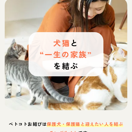
犬猫
と
“一生の家族”
を結ぶ
ペトコトお結びは
保護犬・保護猫と迎えたい人を結ぶ