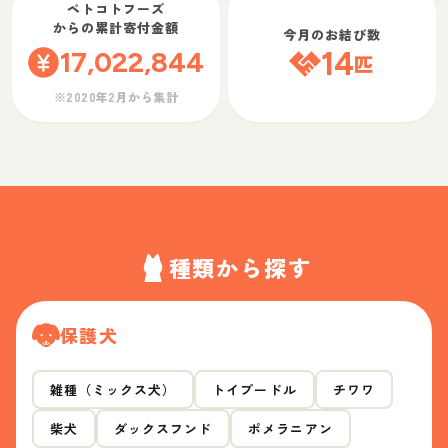
ペトコトフーズ
からの累計寄付金額
今月のお結び数
17,022,844
14
匹
※2020年2月から集計
種類から探す
保護犬
雑種（ミックス犬）
トイプードル
チワワ
柴犬
ダックスフンド
ポメラニアン