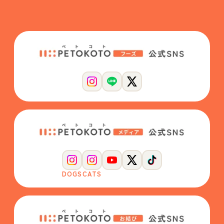
DOGS
CATS