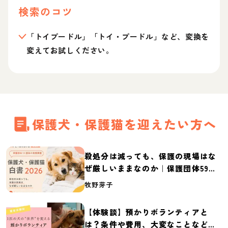
検索のコツ
「トイプードル」「トイ・プードル」など、変換を
変えてお試しください。
保護犬・保護猫を迎えたい方へ
殺処分は減っても、保護の現場はな
ぜ厳しいままなのか｜保護団体59団
体の実態調査【保護犬・保護猫白書
牧野芽子
2026】
【体験談】預かりボランティアと
は？条件や費用、大変なことなど紹