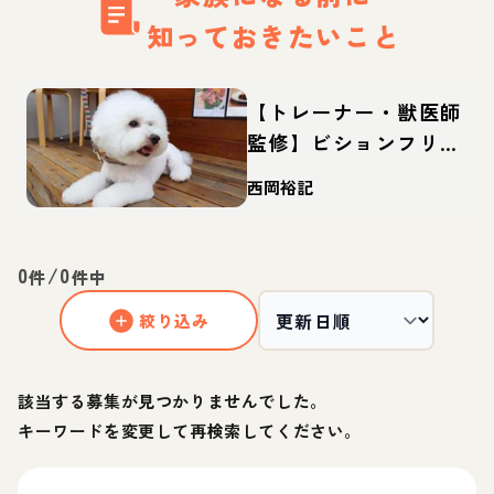
知っておきたいこと
【トレーナー・獣医師
監修】ビションフリー
ゼってどんな犬？性
西岡裕記
格・特徴・育て方・迎
え方
0
/
0
件
件中
絞り込み
該当する募集が見つかりませんでした。
キーワードを変更して再検索してください。