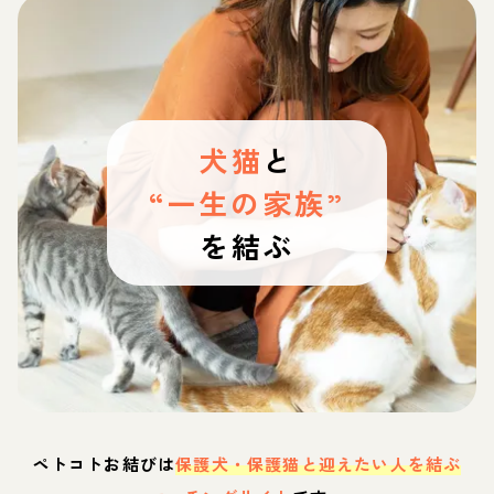
犬猫
と
“一生の家族”
を結ぶ
ペトコトお結びは
保護犬・保護猫と迎えたい人を結ぶ