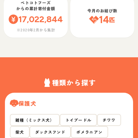
ペトコトフーズ
からの累計寄付金額
今月のお結び数
17,022,844
14
匹
※2020年2月から集計
種類から探す
保護犬
雑種（ミックス犬）
トイプードル
チワワ
柴犬
ダックスフンド
ポメラニアン