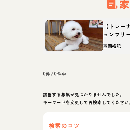
家
【トレー
ョンフリ
格・特徴
西岡裕記
0
/
0
件
件中
該当する募集が見つかりませんでした。
キーワードを変更して再検索してください
検索のコツ