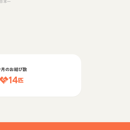
日本一
今月のお結び数
14
匹