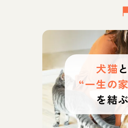
犬猫
“一生の家
を結