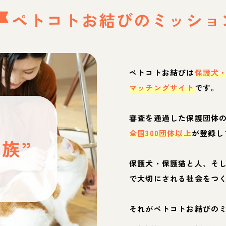
ペトコトお結びの
ミッショ
ペトコトお結びは
保護犬
マッチングサイト
です。
と
審査を通過した保護団体
全国300団体以上
が登録し
族”
保護犬・保護猫と人、そ
ぶ
で大切にされる社会をつ
それがペトコトお結びの