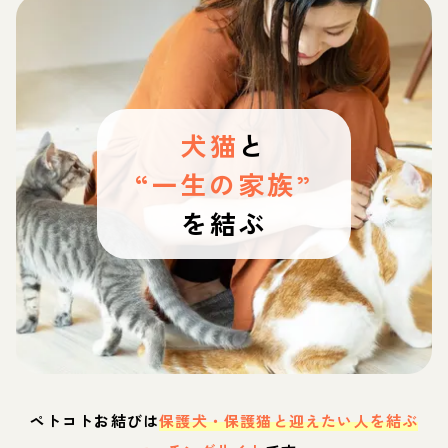
犬猫
と
“一生の家族”
を結ぶ
ペトコトお結びは
保護犬・保護猫と迎えたい人を結ぶ