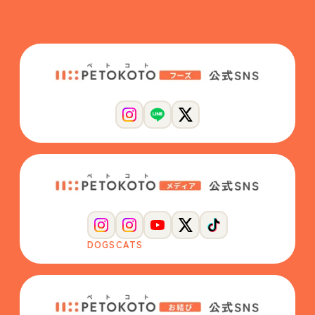
DOGS
CATS