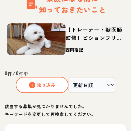
知っておきたいこと
【トレーナー・獣医師
監修】ビションフリー
ゼってどんな犬？性
西岡裕記
格・特徴・育て方・迎
え方
0
/
0
件
件中
絞り込み
該当する募集が見つかりませんでした。
キーワードを変更して再検索してください。