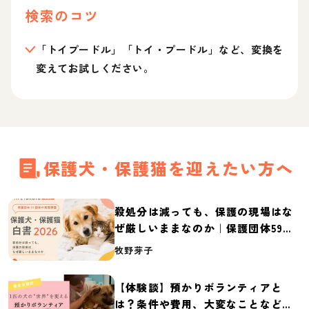
検索のコツ
「トイプードル」「トイ・プードル」など、変換を
変えてお試しください。
保護犬・保護猫を迎えたい方へ
殺処分は減っても、保護の現場はな
ぜ厳しいままなのか｜保護団体59団
体の実態調査【保護犬・保護猫白書
牧野芽子
2026】
【体験談】預かりボランティアと
は？条件や費用、大変なことなど紹