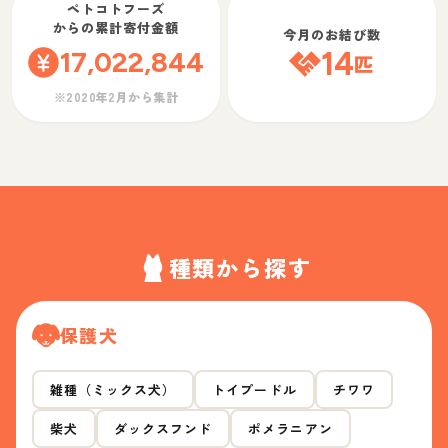
ペトコトフーズ
からの累計寄付金額
今月のお結び数
17,022,844
14
匹
※2020年2月から集計
種類から探す
保護犬
雑種（ミックス犬）
トイプードル
チワワ
柴犬
ダックスフンド
ポメラニアン