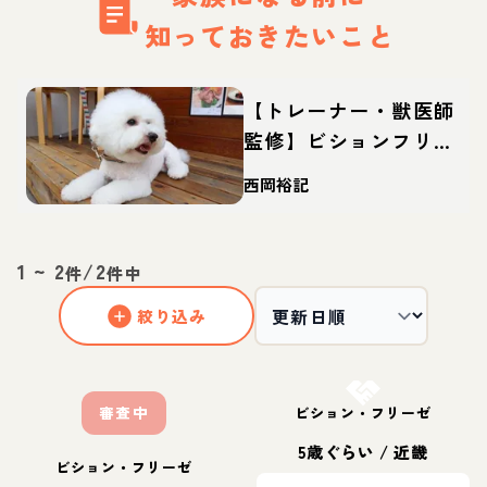
知っておきたいこと
【トレーナー・獣医師
監修】ビションフリー
ゼってどんな犬？性
西岡裕記
格・特徴・育て方・迎
え方
1
~
2
/
2
件
件中
絞り込み
お結び決定
審査中
ビション・フリーゼ
5歳ぐらい
/
近畿
ビション・フリーゼ