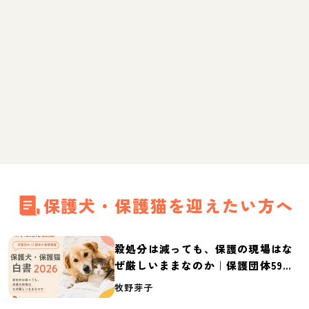
保護犬・保護猫を迎えたい方へ
殺処分は減っても、保護の現場はな
ぜ厳しいままなのか｜保護団体59団
体の実態調査【保護犬・保護猫白書
牧野芽子
2026】