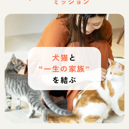
ミッション
犬猫
と
“一生の家族”
を結ぶ