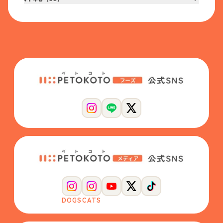
DOGS
CATS