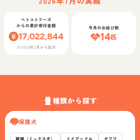
2026年7月の実績
ペトコトフーズ
からの累計寄付金額
今月のお結び数
17,022,844
14
匹
※2020年2月から集計
種類から探す
保護犬
雑種（ミックス犬）
トイプードル
チワワ