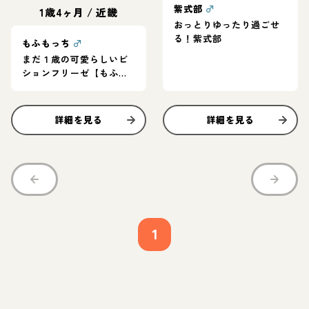
紫式部
♂
1歳4ヶ月
/
近畿
おっとりゆったり過ごせ
る！紫式部
もふもっち
♂
まだ１歳の可愛らしいビ
ションフリーゼ【もふも
っち】男の子
詳細を見る
詳細を見る
1