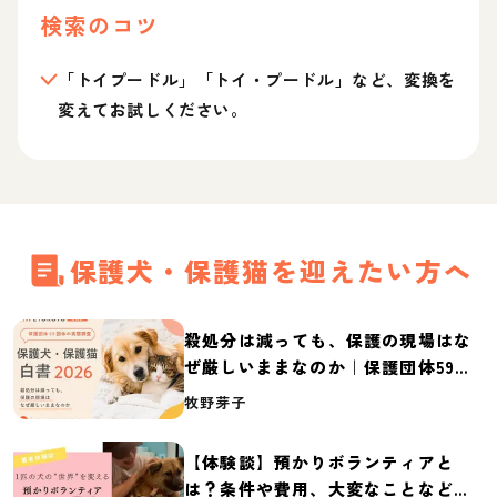
検索のコツ
「トイプードル」「トイ・プードル」など、変換を
変えてお試しください。
保護犬・保護猫を迎えたい方へ
殺処分は減っても、保護の現場はな
ぜ厳しいままなのか｜保護団体59団
体の実態調査【保護犬・保護猫白書
牧野芽子
2026】
【体験談】預かりボランティアと
は？条件や費用、大変なことなど紹