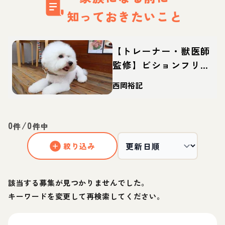
知っておきたいこと
【トレーナー・獣医師
監修】ビションフリー
ゼってどんな犬？性
西岡裕記
格・特徴・育て方・迎
え方
0
/
0
件
件中
絞り込み
該当する募集が見つかりませんでした。
キーワードを変更して再検索してください。