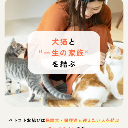
犬猫
と
“一生の家族”
を結ぶ
ペトコトお結びは
保護犬・保護猫と迎えたい人を結ぶ