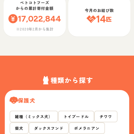
ペトコトフーズ
からの累計寄付金額
今月のお結び数
17,022,844
14
匹
※2020年2月から集計
種類から探す
保護犬
雑種（ミックス犬）
トイプードル
チワワ
柴犬
ダックスフンド
ポメラニアン