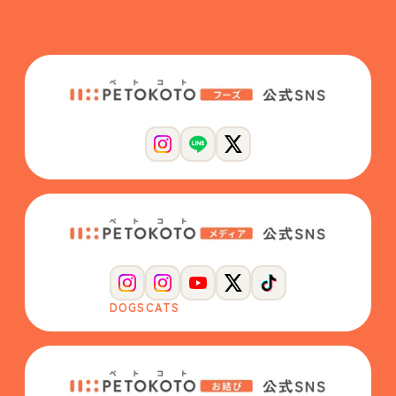
DOGS
CATS