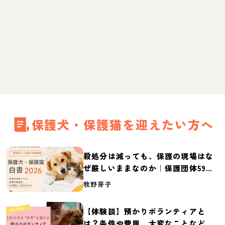
保護犬・保護猫を迎えたい方へ
殺処分は減っても、保護の現場はな
ぜ厳しいままなのか｜保護団体59団
体の実態調査【保護犬・保護猫白書
牧野芽子
2026】
【体験談】預かりボランティアと
は？条件や費用、大変なことなど紹