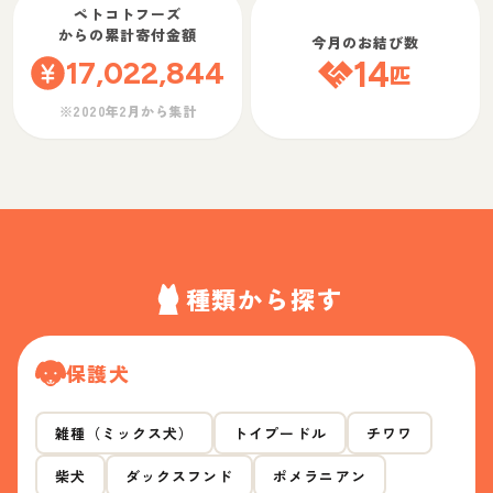
ペトコトフーズ
からの累計寄付金額
今月のお結び数
17,022,844
14
匹
※2020年2月から集計
種類から探す
保護犬
雑種（ミックス犬）
トイプードル
チワワ
柴犬
ダックスフンド
ポメラニアン