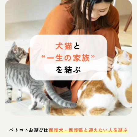
犬猫
と
“一生の家族”
を結ぶ
ペトコトお結びは
保護犬・保護猫と迎えたい人を結ぶ