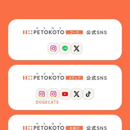
DOGS
CATS