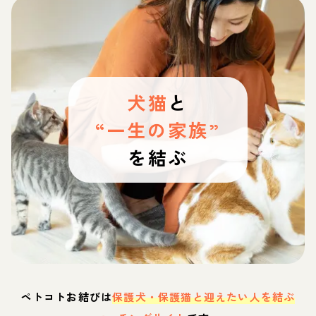
犬猫
と
“一生の家族”
を結ぶ
ペトコトお結びは
保護犬・保護猫と迎えたい人を結ぶ