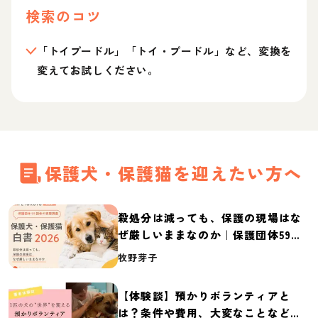
検索のコツ
「トイプードル」「トイ・プードル」など、変換を
変えてお試しください。
保護犬・保護猫を迎えたい方へ
殺処分は減っても、保護の現場はな
ぜ厳しいままなのか｜保護団体59団
体の実態調査【保護犬・保護猫白書
牧野芽子
2026】
【体験談】預かりボランティアと
は？条件や費用、大変なことなど紹