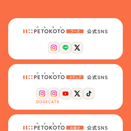
DOGS
CATS