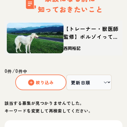
知っておきたいこと
【トレーナー・獣医師
監修】ボルゾイってど
んな犬？性格・特徴・
西岡裕記
育て方・迎え方
0
/
0
件
件中
絞り込み
該当する募集が見つかりませんでした。
キーワードを変更して再検索してください。