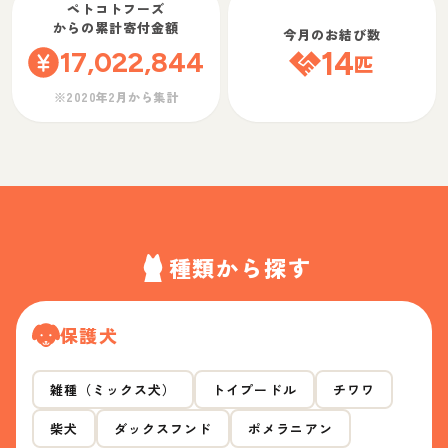
ペトコトフーズ
からの累計寄付金額
今月のお結び数
17,022,844
14
匹
※2020年2月から集計
種類から探す
保護犬
雑種（ミックス犬）
トイプードル
チワワ
柴犬
ダックスフンド
ポメラニアン