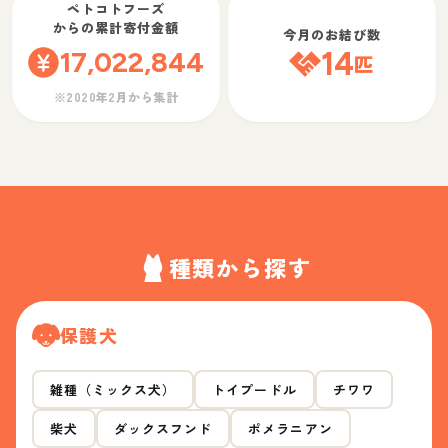
ペトコトフーズ
からの累計寄付金額
今月のお結び数
17,022,844
14
匹
※2020年2月から集計
種類から探す
保護犬
雑種（ミックス犬）
トイプードル
チワワ
柴犬
ダックスフンド
ポメラニアン