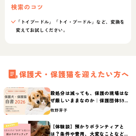
検索のコツ
「トイプードル」「トイ・プードル」など、変換を
変えてお試しください。
保護犬・保護猫を迎えたい方へ
殺処分は減っても、保護の現場はな
ぜ厳しいままなのか｜保護団体59団
体の実態調査【保護犬・保護猫白書
牧野芽子
2026】
【体験談】預かりボランティアと
は？条件や費用、大変なことなど紹