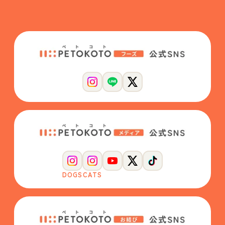
DOGS
CATS