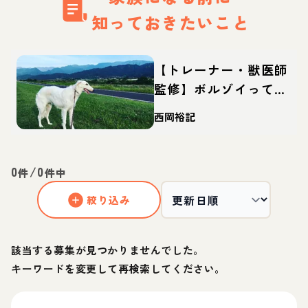
知っておきたいこと
【トレーナー・獣医師
監修】ボルゾイってど
んな犬？性格・特徴・
西岡裕記
育て方・迎え方
0
/
0
件
件中
絞り込み
該当する募集が見つかりませんでした。
キーワードを変更して再検索してください。