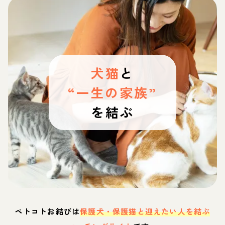
犬猫
と
“一生の家族”
を結ぶ
ペトコトお結びは
保護犬・保護猫と迎えたい人を結ぶ