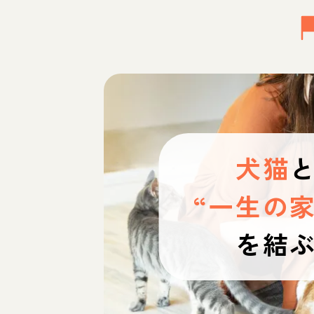
犬猫
“一生の家
を結