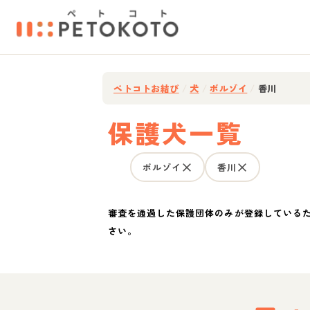
ペトコトお結び
/
犬
/
ボルゾイ
/
香川
保護犬一覧
ボルゾイ
香川
審査を通過した保護団体のみが登録している
さい。