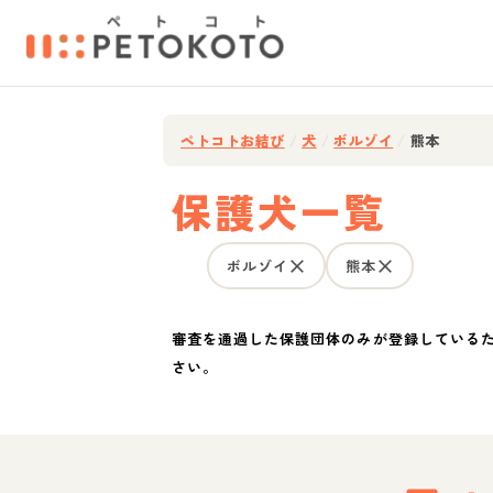
ペトコトお結び
/
犬
/
ボルゾイ
/
熊本
保護犬一覧
ボルゾイ
熊本
審査を通過した保護団体のみが登録している
さい。