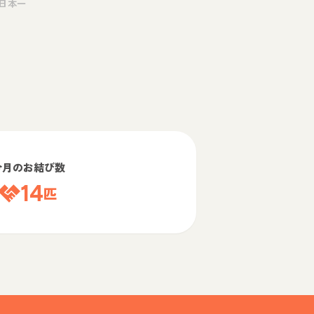
日本一
今月のお結び数
14
匹