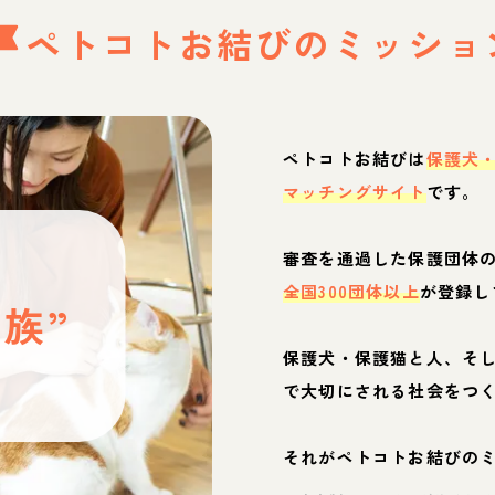
ペトコトお結びの
ミッショ
ペトコトお結びは
保護犬
マッチングサイト
です。
と
審査を通過した保護団体
全国300団体以上
が登録し
族”
保護犬・保護猫と人、そ
ぶ
で大切にされる社会をつ
それがペトコトお結びの