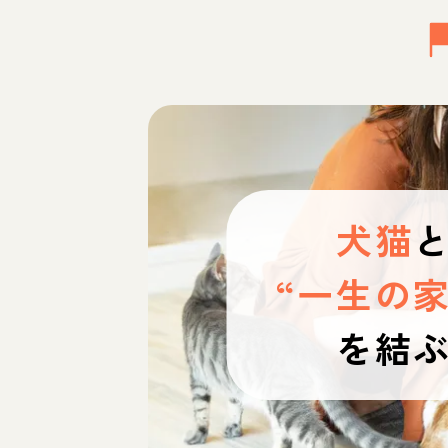
犬猫
“一生の家
を結