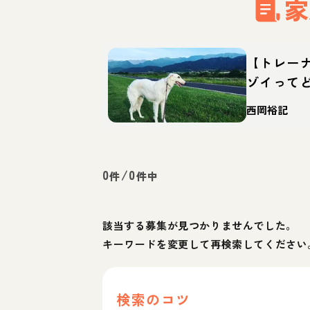
家
【トレー
ゾイって
育て方・
西岡裕記
0
/
0
件
件中
該当する募集が見つかりませんでした。
キーワードを変更して再検索してください
検索のコツ