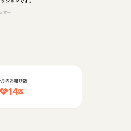
ミッションです。
日本一
今月のお結び数
14
匹