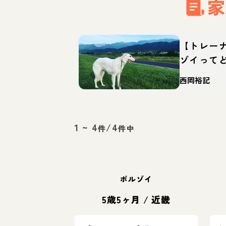
家
【トレー
ゾイって
育て方・
西岡裕記
1
~
4
/
4
件
件中
ボルゾイ
5歳5ヶ月
/
近畿