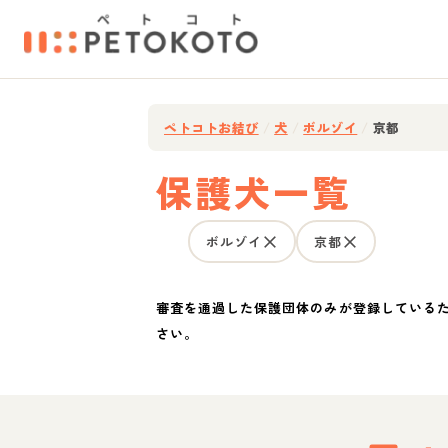
ペトコトお結び
/
犬
/
ボルゾイ
/
京都
保護犬一覧
ボルゾイ
京都
審査を通過した保護団体のみが登録している
さい。