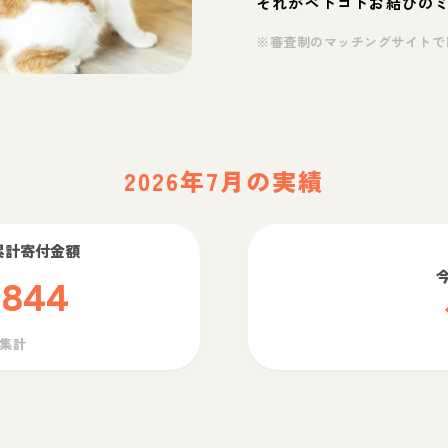
それがペトコトお結びの
※審査制のマッチングサイトで
2026年7月の実績
累計寄付金額
,844
ら集計