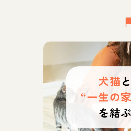
犬猫
“一生の家
を結