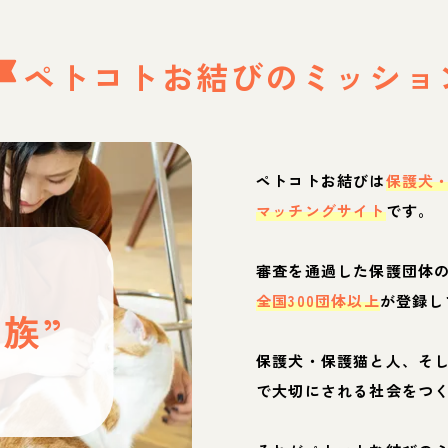
ペトコトお結びの
ミッショ
ペトコトお結びは
保護犬
マッチングサイト
です。
と
審査を通過した保護団体
全国300団体以上
が登録し
族”
保護犬・保護猫と人、そ
ぶ
で大切にされる社会をつ