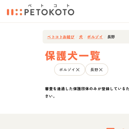
ペトコトお結び
/
犬
/
ボルゾイ
/
長野
保護犬一覧
ボルゾイ
長野
審査を通過した保護団体のみが登録している
さい。