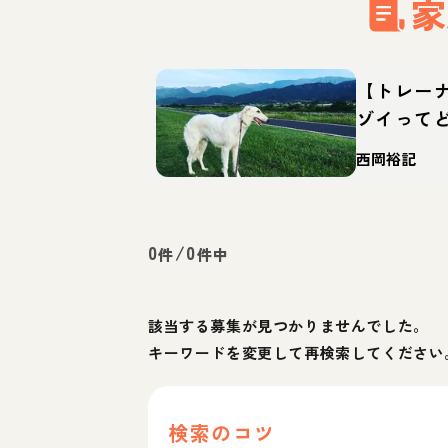
家
【トレー
ゾイって
育て方・
西岡裕記
0
/
0
件
件中
該当する募集が見つかりませんでした。
キーワードを変更して再検索してください
検索のコツ