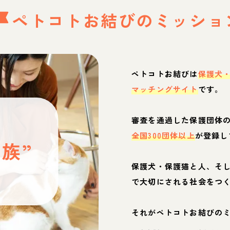
ペトコトお結びの
ミッショ
ペトコトお結びは
保護犬
マッチングサイト
です。
と
審査を通過した保護団体
全国300団体以上
が登録し
族”
保護犬・保護猫と人、そ
ぶ
で大切にされる社会をつ
それがペトコトお結びの