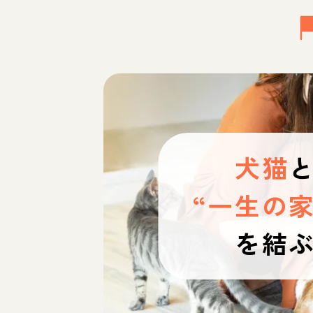
犬猫
“一生の家
を結