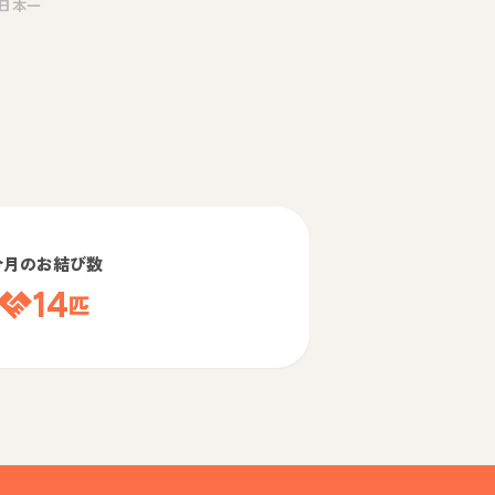
日本一
今月のお結び数
14
匹