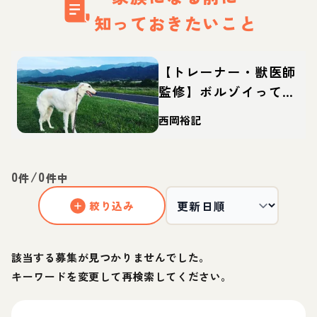
知っておきたいこと
【トレーナー・獣医師
監修】ボルゾイってど
んな犬？性格・特徴・
西岡裕記
育て方・迎え方
0
/
0
件
件中
絞り込み
該当する募集が見つかりませんでした。
キーワードを変更して再検索してください。