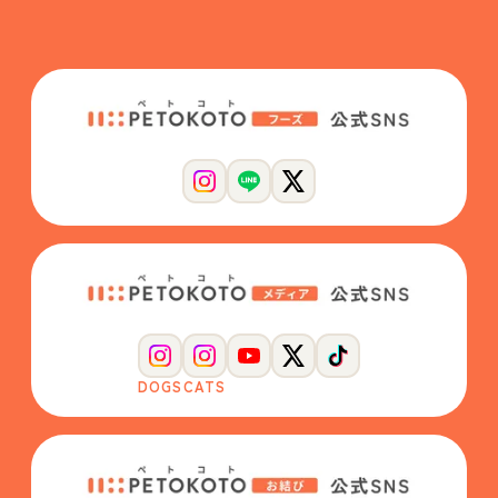
DOGS
CATS