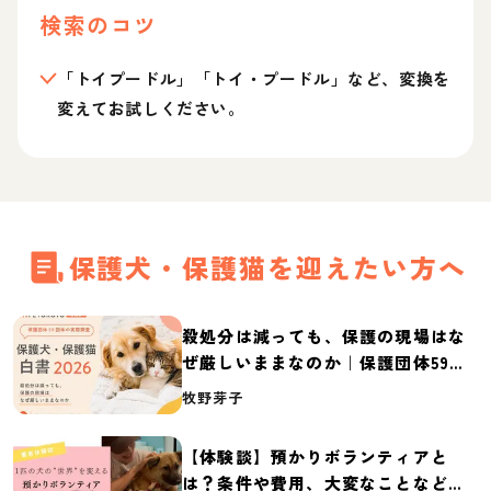
検索のコツ
「トイプードル」「トイ・プードル」など、変換を
変えてお試しください。
保護犬・保護猫を迎えたい方へ
殺処分は減っても、保護の現場はな
ぜ厳しいままなのか｜保護団体59団
体の実態調査【保護犬・保護猫白書
牧野芽子
2026】
【体験談】預かりボランティアと
は？条件や費用、大変なことなど紹