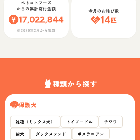
ペトコトフーズ
からの累計寄付金額
今月のお結び数
17,022,844
14
匹
※2020年2月から集計
種類から探す
保護犬
雑種（ミックス犬）
トイプードル
チワワ
柴犬
ダックスフンド
ポメラニアン