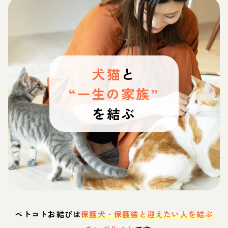
犬猫
と
“一生の家族”
を結ぶ
ペトコトお結びは
保護犬・保護猫と迎えたい人を結ぶ