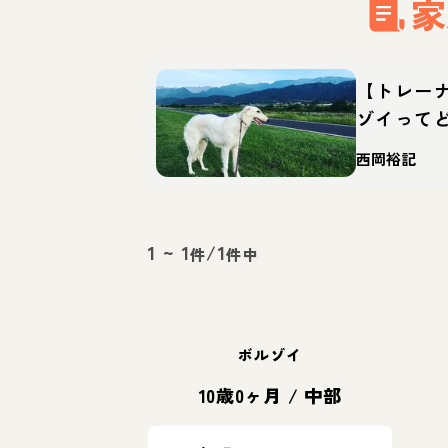
家
【トレー
ゾイって
育て方・
西岡裕記
1
~
1
/
1
件
件中
ボルゾイ
10歳0ヶ月
/
中部