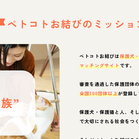
ペトコトお結びの
ミッショ
ペトコトお結びは
保護犬
マッチングサイト
です。
と
審査を通過した保護団体
全国300団体以上
が登録し
族”
保護犬・保護猫と人、そ
ぶ
で大切にされる社会をつ