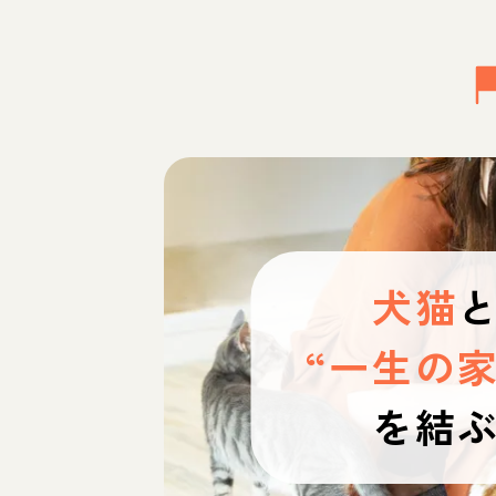
犬猫
“一生の家
を結