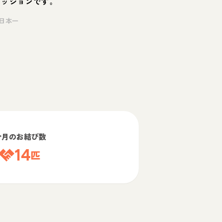
ミッションです。
日本一
今月のお結び数
14
匹