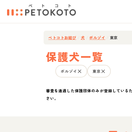
ペトコトお結び
/
犬
/
ボルゾイ
/
東京
保護犬一覧
ボルゾイ
東京
審査を通過した保護団体のみが登録している
さい。