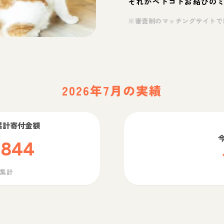
それがペトコトお結びの
※審査制のマッチングサイトで
2026年7月の実績
累計寄付金額
,844
ら集計