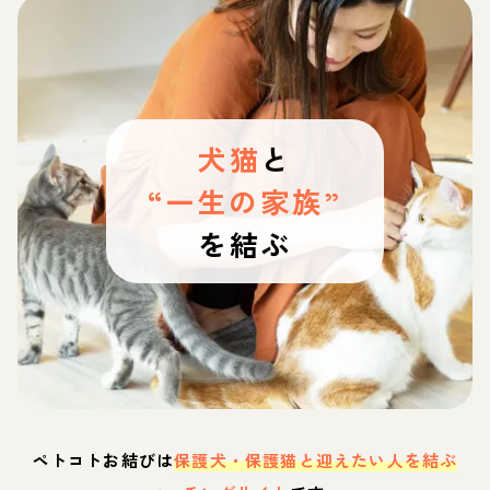
犬猫
と
“一生の家族”
を結ぶ
ペトコトお結びは
保護犬・保護猫と迎えたい人を結ぶ