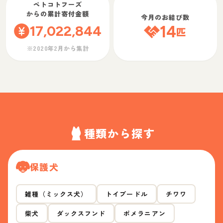
ペトコトフーズ
からの累計寄付金額
今月のお結び数
17,022,844
14
匹
※2020年2月から集計
種類から探す
保護犬
雑種（ミックス犬）
トイプードル
チワワ
柴犬
ダックスフンド
ポメラニアン