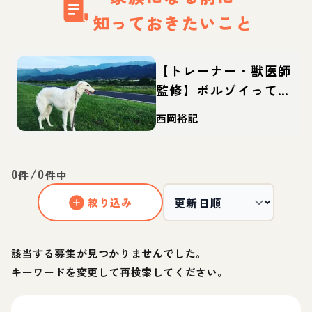
知っておきたいこと
【トレーナー・獣医師
監修】ボルゾイってど
んな犬？性格・特徴・
西岡裕記
育て方・迎え方
0
/
0
件
件中
絞り込み
該当する募集が見つかりませんでした。
キーワードを変更して再検索してください。