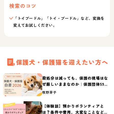
検索のコツ
「トイプードル」「トイ・プードル」など、変換を
変えてお試しください。
保護犬・保護猫を迎えたい方へ
殺処分は減っても、保護の現場はな
ぜ厳しいままなのか｜保護団体59団
体の実態調査【保護犬・保護猫白書
牧野芽子
2026】
【体験談】預かりボランティアと
は？条件や費用、大変なことなど紹