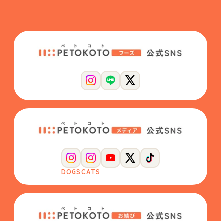
DOGS
CATS