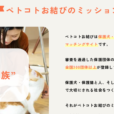
ペトコトお結びの
ミッショ
ペトコトお結びは
保護犬
マッチングサイト
です。
と
審査を通過した保護団体
全国300団体以上
が登録し
族”
保護犬・保護猫と人、そ
ぶ
で大切にされる社会をつ
それがペトコトお結びの