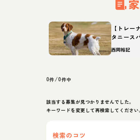
家
【トレー
タニース
性格・特
西岡裕記
0
/
0
件
件中
該当する募集が見つかりませんでした。
キーワードを変更して再検索してください
検索のコツ