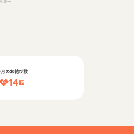
日本一
今月のお結び数
14
匹