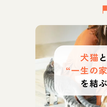
犬猫
“一生の家
を結