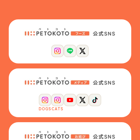
DOGS
CATS