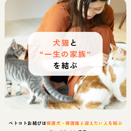
犬猫
と
“一生の家族”
を結ぶ
ペトコトお結びは
保護犬・保護猫と迎えたい人を結ぶ