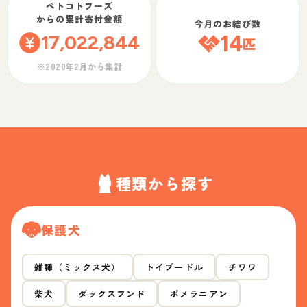
ペトコトフーズ
からの累計寄付金額
今月のお結び数
17,022,844
14
匹
※2020年2月から集計
種類から探す
保護犬
雑種（ミックス犬）
トイプードル
チワワ
柴犬
ダックスフンド
ポメラニアン