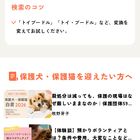
検索のコツ
「トイプードル」「トイ・プードル」など、変換を
変えてお試しください。
保護犬・保護猫を迎えたい方へ
殺処分は減っても、保護の現場はな
ぜ厳しいままなのか｜保護団体59団
体の実態調査【保護犬・保護猫白書
牧野芽子
2026】
【体験談】預かりボランティアと
は？条件や費用、大変なことなど紹