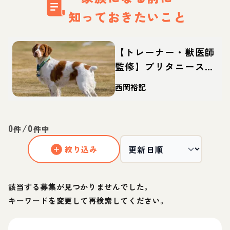
知っておきたいこと
【トレーナー・獣医師
監修】ブリタニースパ
ニエルってどんな犬？
西岡裕記
性格・特徴・育て方・
迎え方
0
/
0
件
件中
絞り込み
該当する募集が見つかりませんでした。
キーワードを変更して再検索してください。