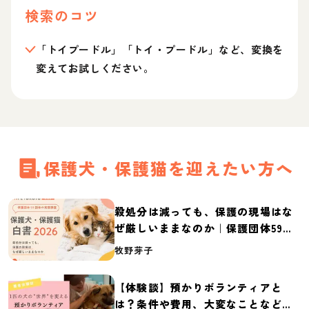
検索のコツ
「トイプードル」「トイ・プードル」など、変換を
変えてお試しください。
保護犬・保護猫を迎えたい方へ
殺処分は減っても、保護の現場はな
ぜ厳しいままなのか｜保護団体59団
体の実態調査【保護犬・保護猫白書
牧野芽子
2026】
【体験談】預かりボランティアと
は？条件や費用、大変なことなど紹