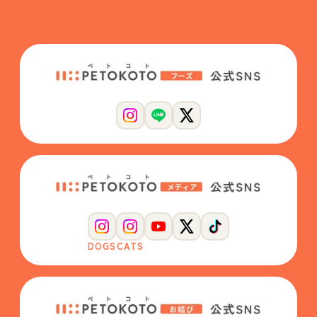
DOGS
CATS