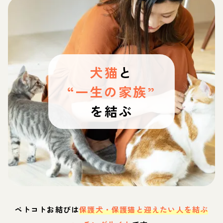
犬猫
と
“一生の家族”
を結ぶ
ペトコトお結びは
保護犬・保護猫と迎えたい人を結ぶ