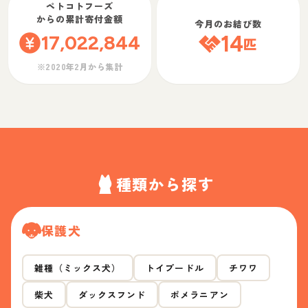
ペトコトフーズ
からの累計寄付金額
今月のお結び数
17,022,844
14
匹
※2020年2月から集計
種類から探す
保護犬
雑種（ミックス犬）
トイプードル
チワワ
柴犬
ダックスフンド
ポメラニアン