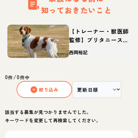
知っておきたいこと
【トレーナー・獣医師
監修】ブリタニースパ
ニエルってどんな犬？
西岡裕記
性格・特徴・育て方・
迎え方
0
/
0
件
件中
絞り込み
該当する募集が見つかりませんでした。
キーワードを変更して再検索してください。