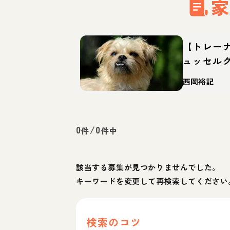
家
【トレー
ュッセル
犬？性格
西岡裕記
0
/
0
件
件中
該当する募集が見つかりませんでした。
キーワードを変更して再検索してください
検索のコツ