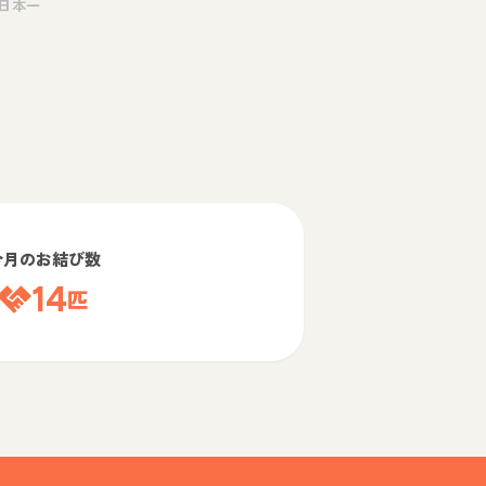
日本一
今月のお結び数
14
匹