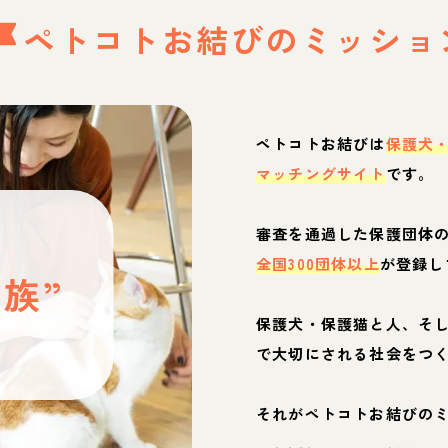
ペトコトお結びの
ミッショ
ペトコトお結びは
保護犬
マッチングサイト
です。
と
審査を通過した保護団体
全国300団体以上
が登録し
族”
保護犬・保護猫と人、そ
ぶ
で大切にされる社会をつ
それがペトコトお結びの