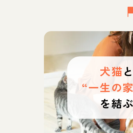
犬猫
“一生の家
を結