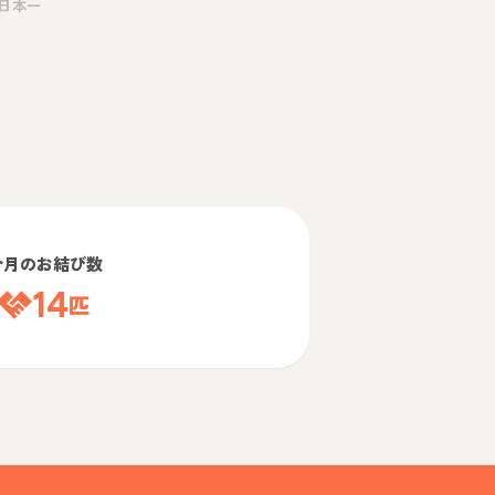
日本一
今月のお結び数
14
匹