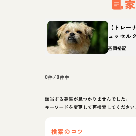
家
【トレー
ュッセル
犬？性格
西岡裕記
0
/
0
件
件中
該当する募集が見つかりませんでした。
キーワードを変更して再検索してください
検索のコツ