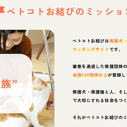
ペトコトお結びの
ミッショ
ペトコトお結びは
保護犬
マッチングサイト
です。
と
審査を通過した保護団体
全国300団体以上
が登録し
族”
保護犬・保護猫と人、そ
ぶ
で大切にされる社会をつ
それがペトコトお結びの