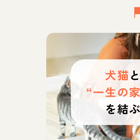
犬猫
“一生の家
を結