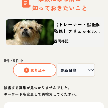
知っておきたいこと
【トレーナー・獣医師
監修】ブリュッセルグ
リフォンってどんな
西岡裕記
犬？性格・特徴・育て
方・迎え方
0
/
0
件
件中
絞り込み
該当する募集が見つかりませんでした。
キーワードを変更して再検索してください。