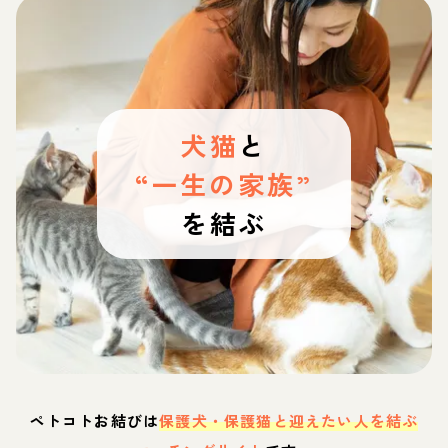
犬猫
と
“一生の家族”
を結ぶ
ペトコトお結びは
保護犬・保護猫と迎えたい人を結ぶ