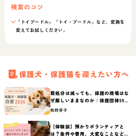
検索のコツ
「トイプードル」「トイ・プードル」など、変換を
変えてお試しください。
保護犬・保護猫を迎えたい方へ
殺処分は減っても、保護の現場はな
ぜ厳しいままなのか｜保護団体59団
体の実態調査【保護犬・保護猫白書
牧野芽子
2026】
【体験談】預かりボランティアと
は？条件や費用、大変なことなど紹