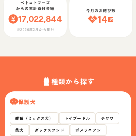
ペトコトフーズ
からの累計寄付金額
今月のお結び数
17,022,844
14
匹
※2020年2月から集計
種類から探す
保護犬
雑種（ミックス犬）
トイプードル
チワワ
柴犬
ダックスフンド
ポメラニアン