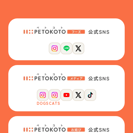
DOGS
CATS