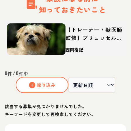
知っておきたいこと
【トレーナー・獣医師
監修】ブリュッセルグ
リフォンってどんな
西岡裕記
犬？性格・特徴・育て
方・迎え方
0
/
0
件
件中
絞り込み
該当する募集が見つかりませんでした。
キーワードを変更して再検索してください。