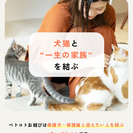
犬猫
と
“一生の家族”
を結ぶ
ペトコトお結びは
保護犬・保護猫と迎えたい人を結ぶ