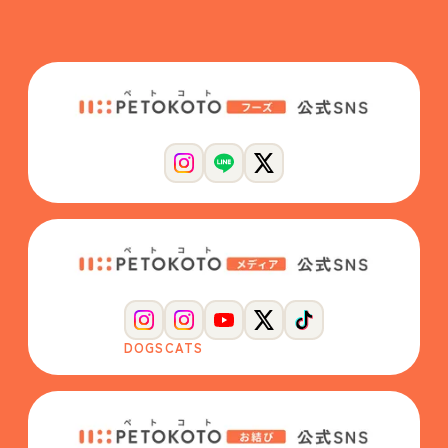
DOGS
CATS