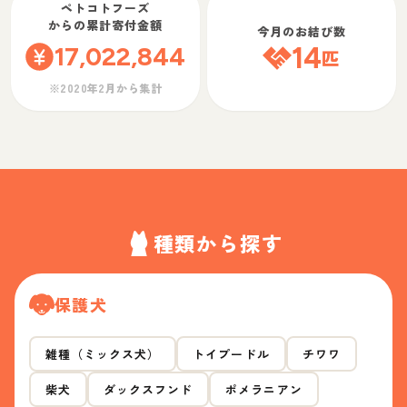
ペトコトフーズ
からの累計寄付金額
今月のお結び数
17,022,844
14
匹
※2020年2月から集計
種類から探す
保護犬
雑種（ミックス犬）
トイプードル
チワワ
柴犬
ダックスフンド
ポメラニアン