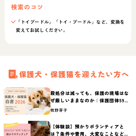
検索のコツ
「トイプードル」「トイ・プードル」など、変換を
変えてお試しください。
保護犬・保護猫を迎えたい方へ
殺処分は減っても、保護の現場はな
ぜ厳しいままなのか｜保護団体59団
体の実態調査【保護犬・保護猫白書
牧野芽子
2026】
【体験談】預かりボランティアと
は？条件や費用、大変なことなど紹