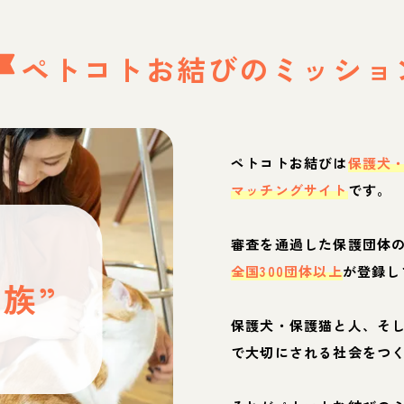
ペトコトお結びの
ミッショ
ペトコトお結びは
保護犬
マッチングサイト
です。
と
審査を通過した保護団体
全国300団体以上
が登録し
族”
保護犬・保護猫と人、そ
ぶ
で大切にされる社会をつ