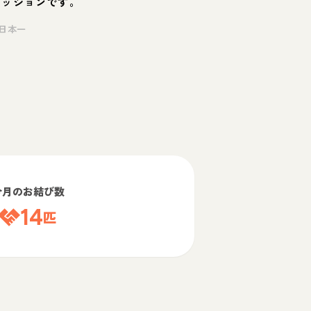
ミッションです。
日本一
今月のお結び数
14
匹