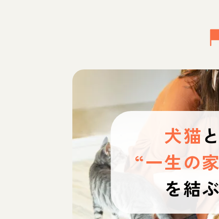
犬猫
“一生の家
を結