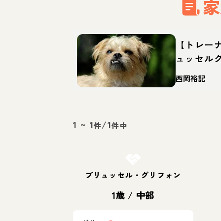
家
【トレー
ュッセル
犬？性格
西岡裕記
1
~
1
/
1
件
件中
お結び決定
ブリュッセル・グリフォン
1歳
/
中部