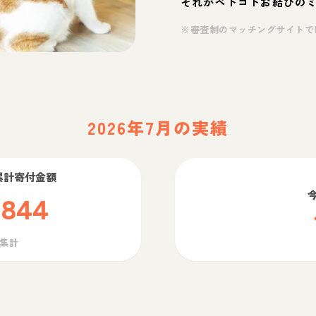
それがペトコトお結びの
※審査制のマッチングサイトで
2026年7月の実績
累計寄付金額
,844
ら集計