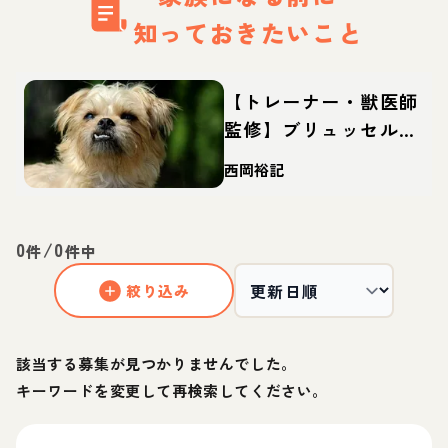
知っておきたいこと
【トレーナー・獣医師
監修】ブリュッセルグ
リフォンってどんな
西岡裕記
犬？性格・特徴・育て
方・迎え方
0
/
0
件
件中
絞り込み
該当する募集が見つかりませんでした。
キーワードを変更して再検索してください。