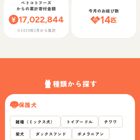
ペトコトフーズ
からの累計寄付金額
今月のお結び数
17,022,844
14
匹
※2020年2月から集計
種類から探す
保護犬
雑種（ミックス犬）
トイプードル
チワワ
柴犬
ダックスフンド
ポメラニアン