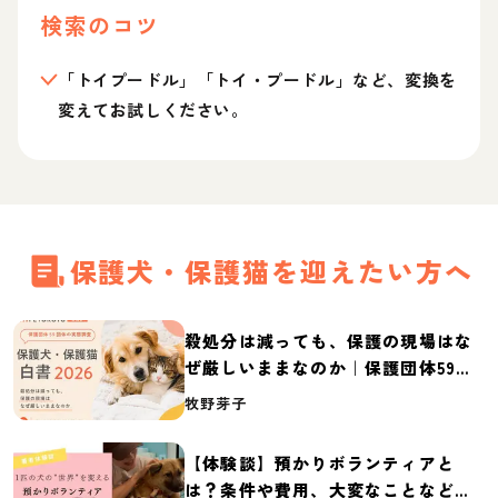
検索のコツ
「トイプードル」「トイ・プードル」など、変換を
変えてお試しください。
保護犬・保護猫を迎えたい方へ
殺処分は減っても、保護の現場はな
ぜ厳しいままなのか｜保護団体59団
体の実態調査【保護犬・保護猫白書
牧野芽子
2026】
【体験談】預かりボランティアと
は？条件や費用、大変なことなど紹