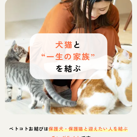
犬猫
と
“一生の家族”
を結ぶ
ペトコトお結びは
保護犬・保護猫と迎えたい人を結ぶ