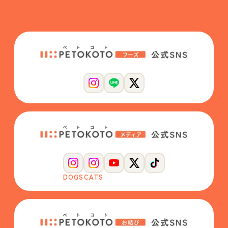
DOGS
CATS