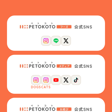
DOGS
CATS