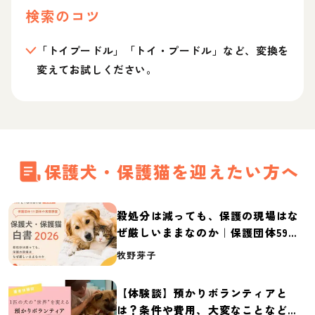
検索のコツ
「トイプードル」「トイ・プードル」など、変換を
変えてお試しください。
保護犬・保護猫を迎えたい方へ
殺処分は減っても、保護の現場はな
ぜ厳しいままなのか｜保護団体59団
体の実態調査【保護犬・保護猫白書
牧野芽子
2026】
【体験談】預かりボランティアと
は？条件や費用、大変なことなど紹