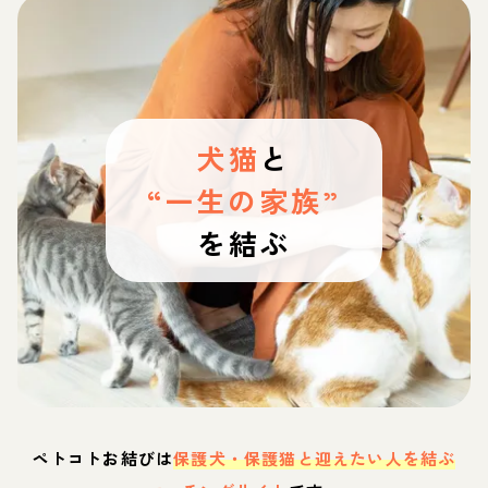
犬猫
と
“一生の家族”
を結ぶ
ペトコトお結びは
保護犬・保護猫と迎えたい人を結ぶ