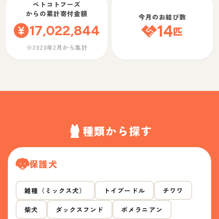
ペトコトフーズ
からの累計寄付金額
今月のお結び数
17,022,844
14
匹
※2020年2月から集計
種類から探す
保護犬
雑種（ミックス犬）
トイプードル
チワワ
柴犬
ダックスフンド
ポメラニアン