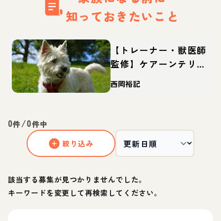
知っておきたいこと
【トレーナー・獣医師
監修】ケアーンテリア
ってどんな犬？性格・
西岡裕記
特徴・育て方・迎え方
0
/
0
件
件中
絞り込み
該当する募集が見つかりませんでした。
キーワードを変更して再検索してください。