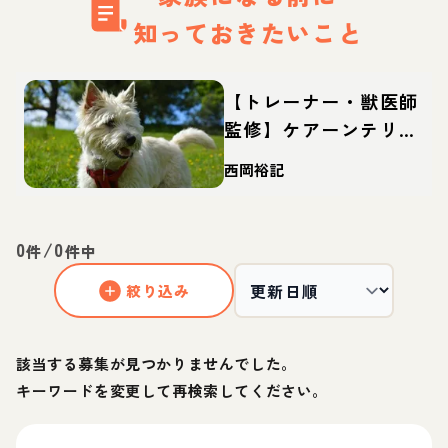
知っておきたいこと
【トレーナー・獣医師
監修】ケアーンテリア
ってどんな犬？性格・
西岡裕記
特徴・育て方・迎え方
0
/
0
件
件中
絞り込み
該当する募集が見つかりませんでした。
キーワードを変更して再検索してください。