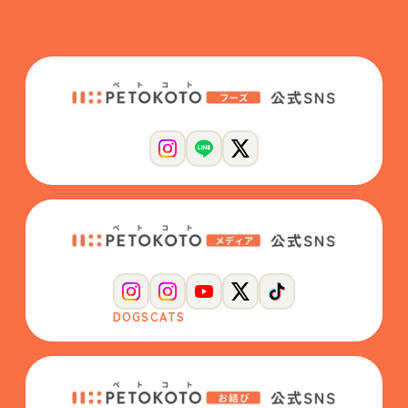
DOGS
CATS