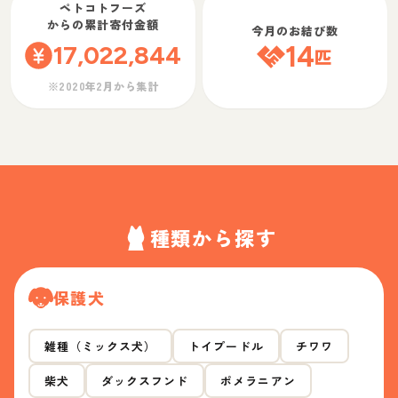
ペトコトフーズ
からの累計寄付金額
今月のお結び数
17,022,844
14
匹
※2020年2月から集計
種類から探す
保護犬
雑種（ミックス犬）
トイプードル
チワワ
柴犬
ダックスフンド
ポメラニアン