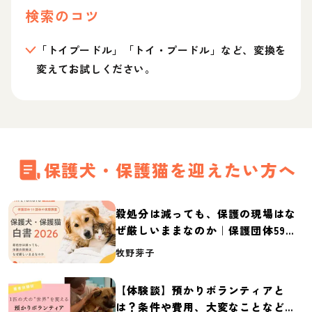
検索のコツ
「トイプードル」「トイ・プードル」など、変換を
変えてお試しください。
保護犬・保護猫を迎えたい方へ
殺処分は減っても、保護の現場はな
ぜ厳しいままなのか｜保護団体59団
体の実態調査【保護犬・保護猫白書
牧野芽子
2026】
【体験談】預かりボランティアと
は？条件や費用、大変なことなど紹