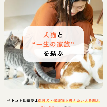
犬猫
と
“一生の家族”
を結ぶ
ペトコトお結びは
保護犬・保護猫と迎えたい人を結ぶ