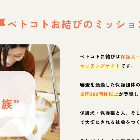
ペトコトお結びの
ミッショ
ペトコトお結びは
保護犬
マッチングサイト
です。
と
審査を通過した保護団体
全国300団体以上
が登録し
族”
保護犬・保護猫と人、そ
ぶ
で大切にされる社会をつ