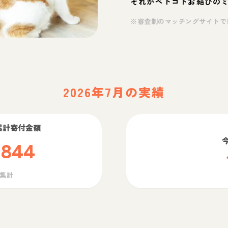
それがペトコトお結びの
※審査制のマッチングサイトで
2026年7月の実績
累計寄付金額
,844
ら集計