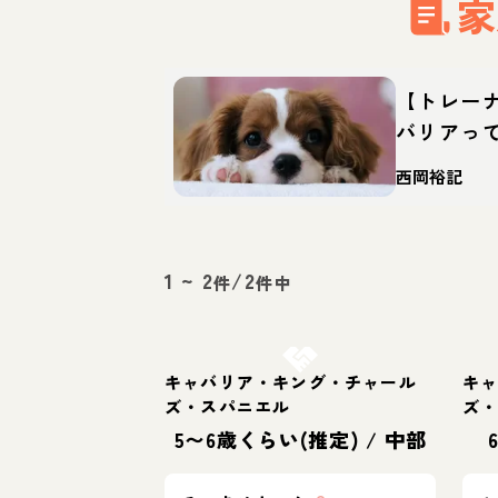
家
【トレー
バリアっ
徴・育て
西岡裕記
1
~
2
/
2
件
件中
お結び決定
キャバリア・キング・チャール
キ
ズ・スパニエル
ズ
5〜6歳くらい(推定)
/
中部