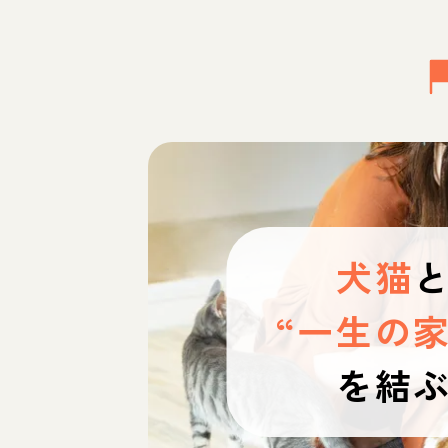
犬猫
“一生の家
を結