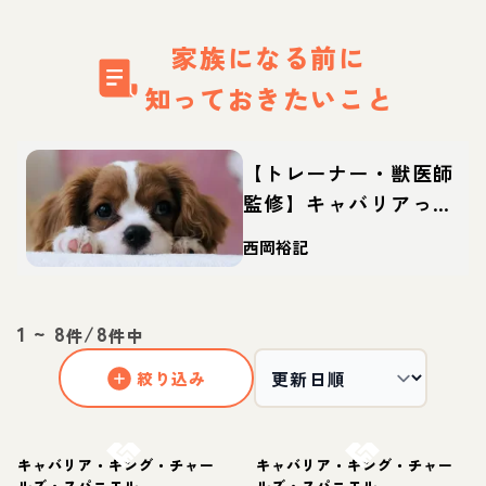
家族になる前に
知っておきたいこと
【トレーナー・獣医師
監修】キャバリアって
どんな犬？性格・特
西岡裕記
徴・育て方・迎え方
1
~
8
/
8
件
件中
絞り込み
お結び決定
お結び決定
キャバリア・キング・チャー
キャバリア・キング・チャー
ルズ・スパニエル
ルズ・スパニエル