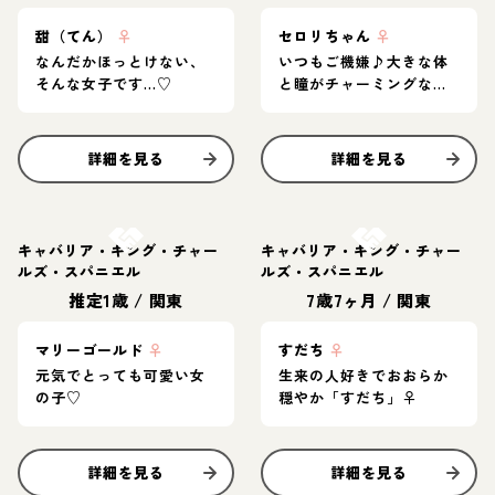
甜（てん）
♀
セロリちゃん
♀
なんだかほっとけない、
いつもご機嫌♪大きな体
そんな女子です…♡
と瞳がチャーミングな女
の子
詳細を見る
詳細を見る
お結び決定
お結び決定
キャバリア・キング・チャー
キャバリア・キング・チャー
ルズ・スパニエル
ルズ・スパニエル
推定1歳
/
関東
7歳7ヶ月
/
関東
マリーゴールド
♀
すだち
♀
元気でとっても可愛い女
生来の人好きでおおらか
の子♡
穏やか「すだち」♀
詳細を見る
詳細を見る