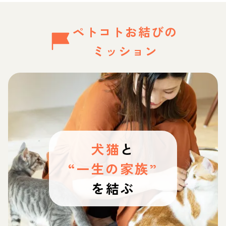
ペトコトお結びの
ミッション
犬猫
と
“一生の家族”
を結ぶ