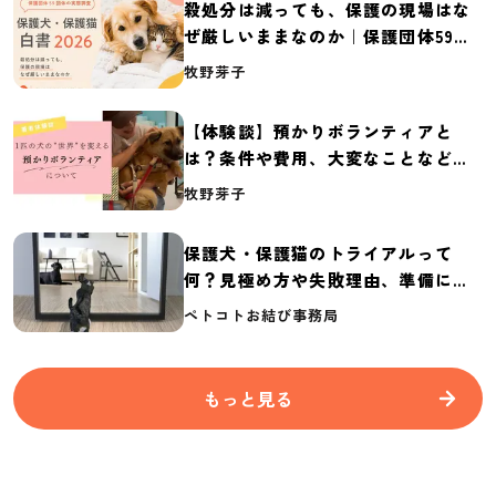
殺処分は減っても、保護の現場はな
ぜ厳しいままなのか｜保護団体59団
体の実態調査【保護犬・保護猫白書
牧野芽子
2026】
【体験談】預かりボランティアと
は？条件や費用、大変なことなど紹
介
牧野芽子
保護犬・保護猫のトライアルって
何？見極め方や失敗理由、準備に必
要なものを紹介
ペトコトお結び事務局
もっと見る