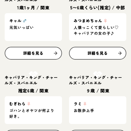
1歳1ヶ月
/
関東
5〜6歳くらい(推定)
/
中部
キャル
♂
みつまめちゃん
♀
元気いっぱい
人懐っこくて愛らしい♡
キャバリアの女の子♪
詳細を見る
詳細を見る
お結び決定
お結び決定
キャバリア・キング・チャー
キャバリア・キング・チャー
ルズ・スパニエル
ルズ・スパニエル
推定6歳
/
関東
９歳
/
関東
むぎわら
♀
ラミ
♀
ゴハンとオヤツが何より
お散歩上手
好き。