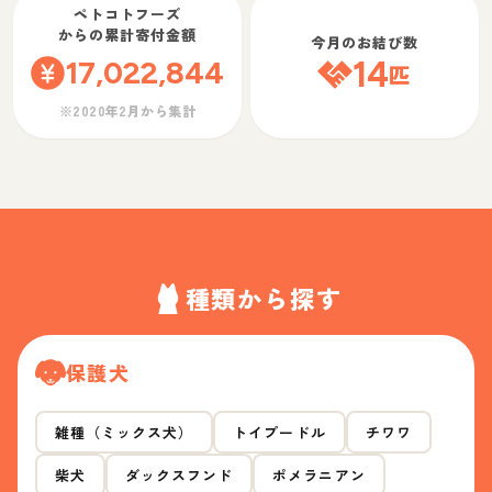
ペトコトフーズ
からの累計寄付金額
今月のお結び数
17,022,844
14
匹
※2020年2月から集計
種類から探す
保護犬
雑種（ミックス犬）
トイプードル
チワワ
柴犬
ダックスフンド
ポメラニアン