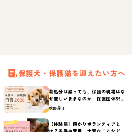
保護犬・保護猫を迎えたい方へ
殺処分は減っても、保護の現場はな
ぜ厳しいままなのか｜保護団体59団
体の実態調査【保護犬・保護猫白書
牧野芽子
2026】
【体験談】預かりボランティアと
は？条件や費用、大変なことなど紹