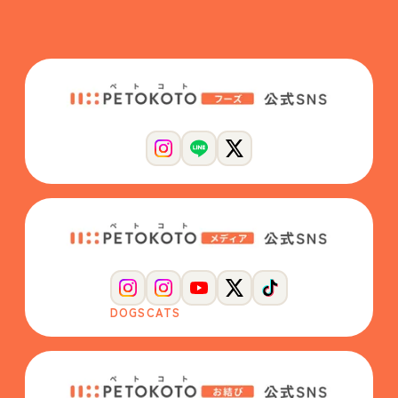
DOGS
CATS