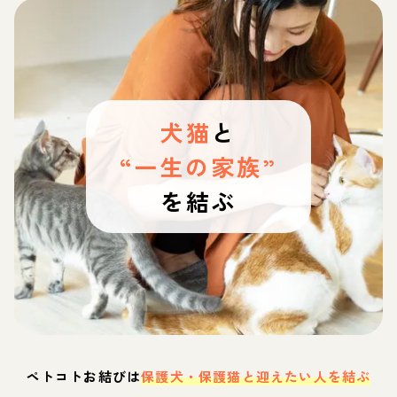
犬猫
と
“一生の家族”
を結ぶ
ペトコトお結びは
保護犬・保護猫と迎えたい人を結ぶ