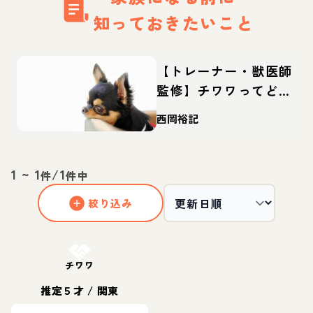
知っておきたいこと
【トレーナー・獣医師
監修】チワワってどん
な犬？性格・特徴・育
西岡裕記
て方・迎え方
1
~
1
/
1
件
件中
絞り込み
お結び決定
チワワ
推定５才
/
関東